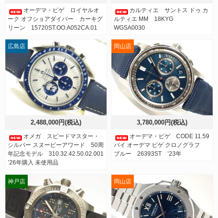
オーデマ・ピゲ ロイヤルオ
カルティエ サントス ドゥ カ
ーク オフショアダイバー カーキグ
ルティエ MM 18KYG
リーン 15720ST.OO.A052CA.01
WGSA0030
広島店
岡山店
2,488,000円(税込)
3,780,000円(税込)
オメガ スピードマスター・
オーデマ・ピゲ CODE 11.59
シルバー スヌーピーアワード 50周
バイ オーデマ ピゲ クロノグラフ
年記念モデル 310.32.42.50.02.001
ブルー 26393ST ’23年
’26年購入 未使用品
神戸店
岡山店