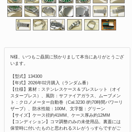
N様、いつもご贔屓に預かりまして本当にありがとうござ
います。
【型式】134300
【年式】2026年02月購入（ランダム番）
【仕様】素材：ステンレスケース＆ブレスレット（オイ
スターブレス）、風防：サファイアガラス、ムーブメン
ト：クロノメーター自動巻（Cal.3230 /約70時間パワーリ
ザーブ）、防水性能：100M、文字盤：グリーン
【サイズ】ケース径約41MM、ケース厚み約12MM
【コンディション】コマ調整のみの未使用品。裏蓋には
保管時に付いたものと思われるスレがうっすらですがご