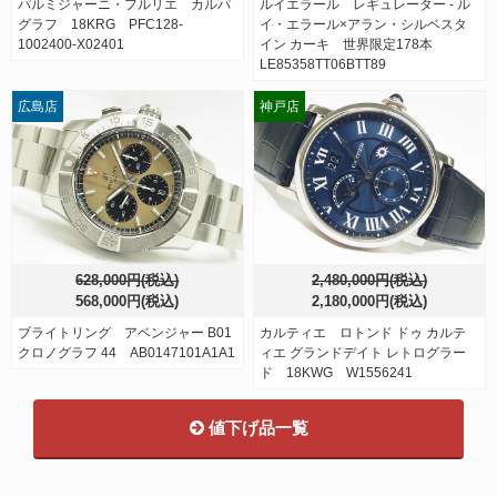
パルミジャーニ・フルリエ カルパ
ルイエラール レギュレーター - ル
グラフ 18KRG PFC128-
イ・エラール×アラン・シルベスタ
1002400-X02401
イン カーキ 世界限定178本
LE85358TT06BTT89
広島店
神戸店
628,000円(税込)
2,480,000円(税込)
568,000円(税込)
2,180,000円(税込)
ブライトリング アベンジャー B01
カルティエ ロトンド ドゥ カルテ
クロノグラフ 44 AB0147101A1A1
ィエ グランドデイト レトログラー
ド 18KWG W1556241
値下げ品一覧