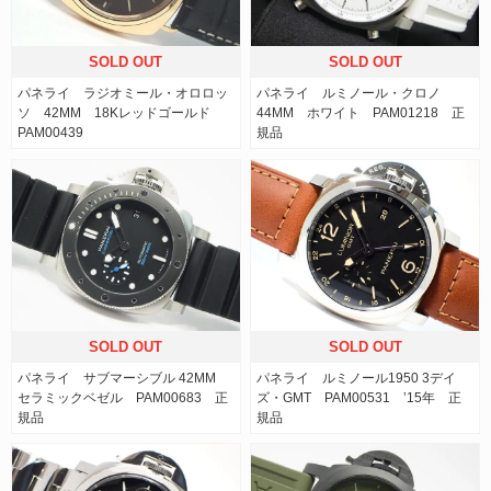
SOLD OUT
SOLD OUT
パネライ ラジオミール・オロロッ
パネライ ルミノール・クロノ
ソ 42MM 18Kレッドゴールド
44MM ホワイト PAM01218 正
PAM00439
規品
SOLD OUT
SOLD OUT
パネライ サブマーシブル 42MM
パネライ ルミノール1950 3デイ
セラミックベゼル PAM00683 正
ズ・GMT PAM00531 ’15年 正
規品
規品