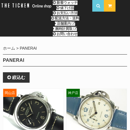
新着ウォッチ
値下げ品
お支払い方法
配送方法・送料
店舗案内
腕時計買取
お問い合わせ
ホーム
PANERAI
PANERAI
絞込む
岡山店
神戸店