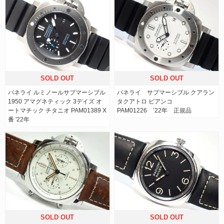
SOLD OUT
SOLD OUT
パネライ ルミノールサブマーシブル
パネライ サブマーシブル クアラン
1950 アマグネティック 3デイズ オ
タクアトロ ビアンコ
ートマチック チタニオ PAM01389 X
PAM01226 ’22年 正規品
番 '22年
SOLD OUT
SOLD OUT