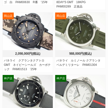
ゴ 白 PAM00630 R番 ’15年
8DAY'S GMT 18KPG
PAM00289 正規品
岡山店
岡山店
2,098,000円(税込)
988,000円(税込)
パネライ クアランタクアトロ
パネライ ルミノール クアランタ
GMT ネイビーシールズ カーボテ
ベルデミリターレ PAM01304
ック PAM01513 ’25年
神戸店
神戸店