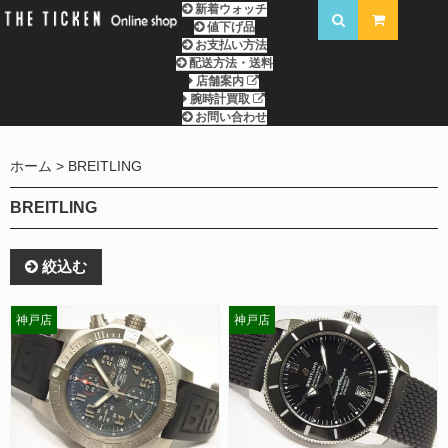
新着ウォッチ
値下げ品
お支払い方法
配送方法・送料
店舗案内
腕時計買取
お問い合わせ
ホーム
BREITLING
BREITLING
絞込む
神戸店
神戸店