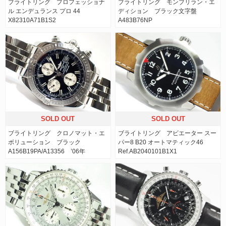
ブライトリング プロフェッショナ
ブライトリング モンブリラン・エ
ル エンデュランス プロ 44
ディション ブラック文字盤
X82310A71B1S2
A483B76NP
SOLD OUT
SOLD OUT
ブライトリング クロノマット・エ
ブライトリング アビエーター スー
ボリューション ブラック
パー8 B20 オートマティック46
A156B19PA/A13356 ’06年
Ref.AB2040101B1X1