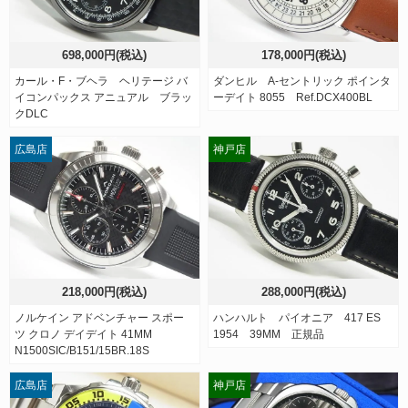
698,000円(税込)
178,000円(税込)
カール・F・ブヘラ ヘリテージ バ
ダンヒル A-セントリック ポインタ
イコンパックス アニュアル ブラッ
ーデイト 8055 Ref.DCX400BL
クDLC
広島店
神戸店
218,000円(税込)
288,000円(税込)
ノルケイン アドベンチャー スポー
ハンハルト パイオニア 417 ES
ツ クロノ デイデイト 41MM
1954 39MM 正規品
N1500SIC/B151/15BR.18S
広島店
神戸店