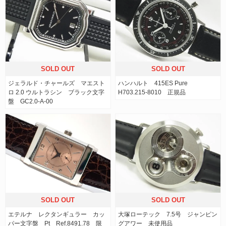
SOLD OUT
SOLD OUT
ジェラルド・チャールズ マエスト
ハンハルト 415ES Pure
ロ 2.0 ウルトラシン ブラック文字
H703.215-8010 正規品
盤 GC2.0-A-00
SOLD OUT
SOLD OUT
エテルナ レクタンギュラー カッ
大塚ローテック 7.5号 ジャンピン
パー文字盤 Pt Ref.8491.78 限
グアワー 未使用品