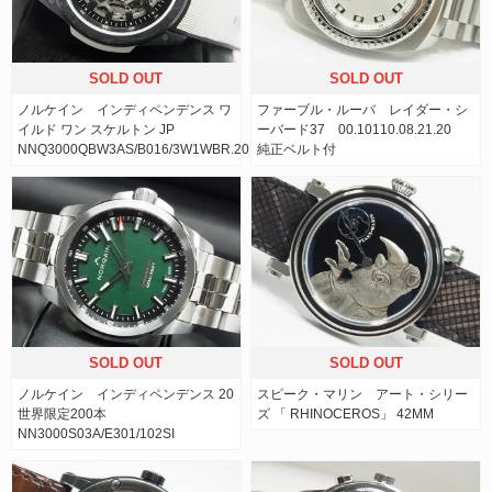
SOLD OUT
SOLD OUT
ノルケイン インディペンデンス ワ
ファーブル・ルーバ レイダー・シ
イルド ワン スケルトン JP
ーバード37 00.10110.08.21.20
NNQ3000QBW3AS/B016/3W1WBR.20BQ
純正ベルト付
SOLD OUT
SOLD OUT
ノルケイン インディペンデンス 20
スピーク・マリン アート・シリー
世界限定200本
ズ 「 RHINOCEROS」 42MM
NN3000S03A/E301/102SI