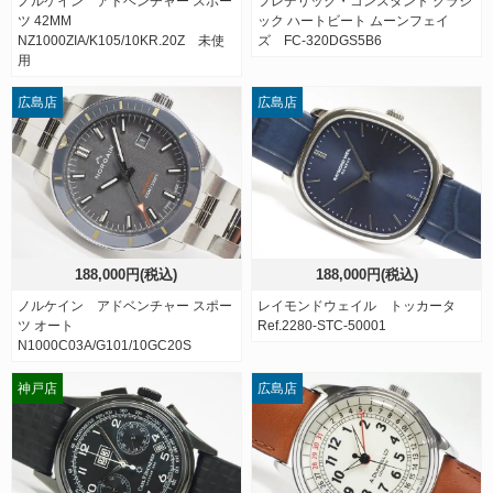
ノルケイン アドベンチャー スポー
フレデリック・コンスタント クラシ
ツ 42MM
ック ハートビート ムーンフェイ
NZ1000ZIA/K105/10KR.20Z 未使
ズ FC-320DGS5B6
用
広島店
広島店
188,000円(税込)
188,000円(税込)
ノルケイン アドベンチャー スポー
レイモンドウェイル トッカータ
ツ オート
Ref.2280-STC-50001
N1000C03A/G101/10GC20S
神戸店
広島店