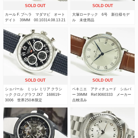
SOLD OUT
SOLD OUT
カール F. ブヘラ マダマビ オート
大塚ローテック 6号 新仕様モデ
デイト 39MM 00.10314.08.13.21
ル 未使用品
SOLD OUT
SOLD OUT
ショパール ミッレ ミリア クラシ
ペキニエ アティチュード シルバ
ック クロノグラフ JX7 168619ｰ
ー 39MM Ref.9060333 メーカー
3006 世界250本限定
点検済み