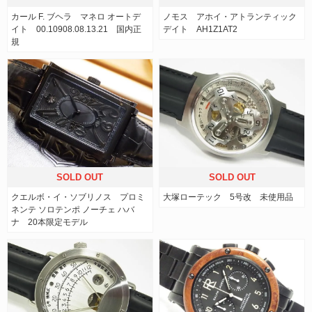
カール F. ブヘラ マネロ オートデ
ノモス アホイ・アトランティック
イト 00.10908.08.13.21 国内正
デイト AH1Z1AT2
規
SOLD OUT
SOLD OUT
クエルボ・イ・ソブリノス プロミ
大塚ローテック 5号改 未使用品
ネンテ ソロテンポ ノーチェ ハバ
ナ 20本限定モデル