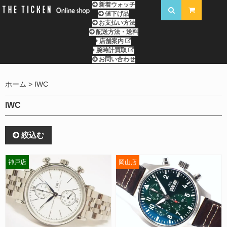
新着ウォッチ
値下げ品
お支払い方法
配送方法・送料
店舗案内
腕時計買取
お問い合わせ
ホーム
IWC
IWC
絞込む
神戸店
岡山店