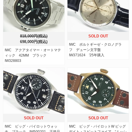
818,000円(税込)
SOLD OUT
698,000円(税込)
IWC ポルトギーゼ・クロノグラ
フ デューン文字盤
IWC アクアタイマー・オートマテ
IW371624 '25年購入
ィック 42MM ブラック
IW328803
SOLD OUT
SOLD OUT
IWC ビッグ・パイロットウォッ
IWC ビッグ・パイロットW ビッグ
チ ブラック IW500201 正規品
デイト・スピットファイア “ミッシ