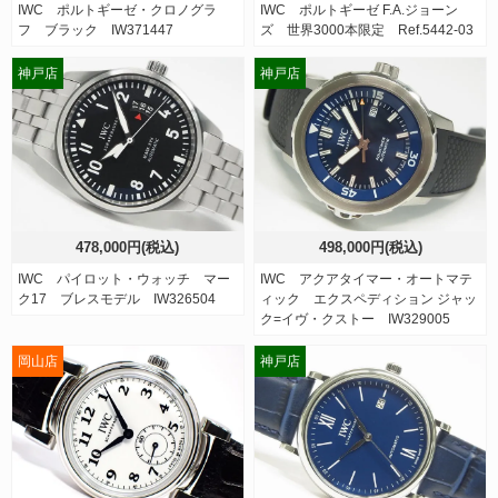
IWC ポルトギーゼ・クロノグラ
IWC ポルトギーゼ F.A.ジョーン
フ ブラック IW371447
ズ 世界3000本限定 Ref.5442-03
神戸店
神戸店
478,000円(税込)
498,000円(税込)
IWC パイロット・ウォッチ マー
IWC アクアタイマー・オートマテ
ク17 ブレスモデル IW326504
ィック エクスペディション ジャッ
ク=イヴ・クストー IW329005
岡山店
神戸店