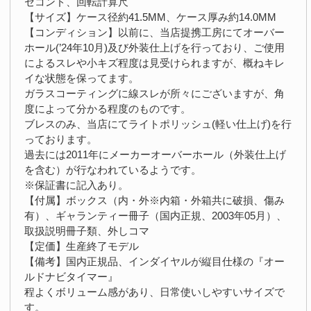
セコンド、回転計算尺
【サイズ】ケース径約41.5MM、ケース厚み約14.0MM
【コンディション】以前に、当店提携工房にてオーバー
ホール(’24年10月)及び外装仕上げを行っており、ご使用
によるスレや小キズ程度は見受けられますが、概ねキレ
イな状態を保ってます。
ガラスコーティングに線スレが所々にございますが、角
度によって分かる程度のものです。
ブレスのみ、当店にてライトポリッシュ(軽い仕上げ)を行
っております。
過去には2011年にメーカーオーバーホール（外装仕上げ
を含む）が行なわれているようです。
※保証書に記入あり。
【付属】ボックス（内・外※内箱・外箱共に破損、傷み
有）、ギャランティー冊子（国内正規、2003年05月）、
取扱説明冊子類、外しコマ
【定価】生産終了モデル
【備考】国内正規品、インダイヤルが縦目仕様の『オー
ルドナビタイマー』
程よくボリューム感があり、日常使いしやすいサイズで
す。