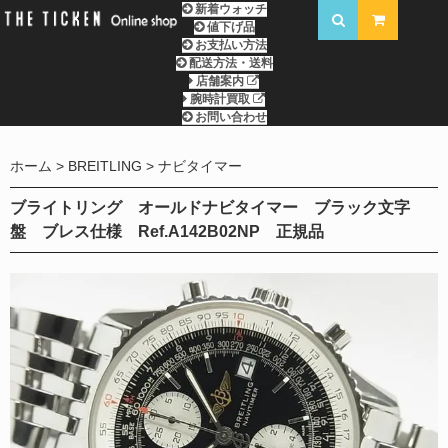
新着ウォッチ
値下げ品
お支払い方法
配送方法・送料
店舗案内
腕時計買取
お問い合わせ
ホーム
BREITLING
ナビタイマー
ブライトリング オールドナビタイマー ブラック文字
盤 ブレス仕様 Ref.A142B02NP 正規品