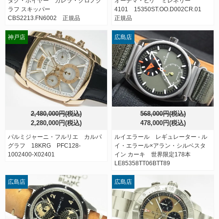
タグ・ホイヤー カレラ・クロノグ
オーデマ・ピゲ ミレネリー
ラフ スキッパー
4101 15350ST.OO.D002CR.01
CBS2213.FN6002 正規品
正規品
神戸店
広島店
2,480,000円(税込)
568,000円(税込)
2,280,000円(税込)
478,000円(税込)
パルミジャーニ・フルリエ カルパ
ルイエラール レギュレーター - ル
グラフ 18KRG PFC128-
イ・エラール×アラン・シルベスタ
1002400-X02401
イン カーキ 世界限定178本
LE85358TT06BTT89
広島店
広島店