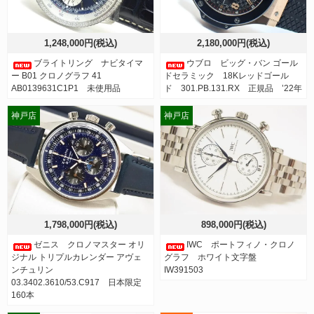
1,248,000円(税込)
2,180,000円(税込)
ブライトリング ナビタイマ
ウブロ ビッグ・バン ゴール
ー B01 クロノグラフ 41
ドセラミック 18Kレッドゴール
AB0139631C1P1 未使用品
ド 301.PB.131.RX 正規品 ’22年
神戸店
神戸店
1,798,000円(税込)
898,000円(税込)
ゼニス クロノマスター オリ
IWC ポートフィノ・クロノ
ジナル トリプルカレンダー アヴェ
グラフ ホワイト文字盤
ンチュリン
IW391503
03.3402.3610/53.C917 日本限定
160本