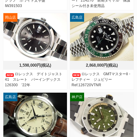
グラフ ホワイト文字盤
ー I 214270 前期ダイヤル 保護
IW391503
シール付き未使用品
岡山店
広島店
1,598,000円(税込)
2,868,000円(税込)
ロレックス デイトジャスト
ロレックス GMTマスターII・
41 スレート バーインデックス
レフティー ジュビリー
126300 ’22年
Ref.126720VTNR
広島店
神戸店