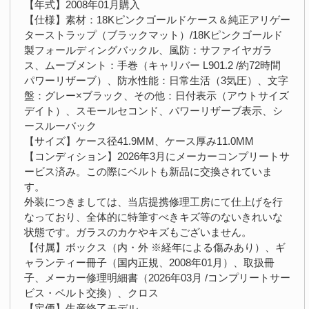
【年式】2008年01月購入
【仕様】素材：18Kピンクゴールドケース＆純正アリゲー
ターストラップ（ブラックマット）/18Kピンクゴールド
製フォールディングバックル、風防：サファイヤガラ
ス、ムーブメント：手巻（キャリバー L901.2 /約72時間
パワーリザーブ）、防水性能：日常生活（3気圧）、文字
盤：グレー×ブラック、その他：日付表示（アウトサイズ
デイト）、スモールセコンド、パワーリザーブ表示、シ
ースルーバック
【サイズ】ケース径41.9MM、ケース厚み11.0MM
【コンディション】2026年3月にメーカーコンプリートサ
ービス済み。この際にベルトも新品に交換されていま
す。
外装につきましては、当店提携修理工房にて仕上げを行
なっており、全体的に特筆すべきキズ等のないきれいな
状態です。ガラスのカケやキズもございません。
【付属】ボックス（内・外 ※経年による傷みあり）、ギ
ャランティー冊子（国内正規、2008年01月）、取扱冊
子、メーカー修理明細書（2026年03月 /コンプリートサー
ビス・ベルト交換）、クロス
【定価】生産終了モデル