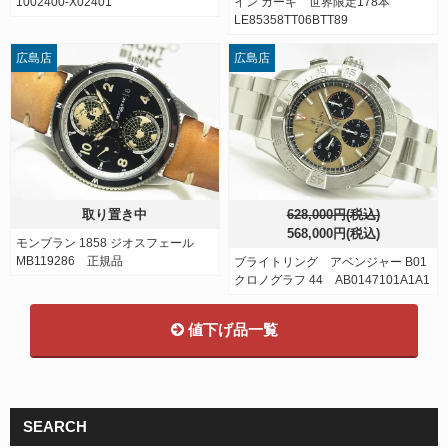
1002400-X02401
イン カーキ 世界限定178本
LE85358TT06BTT89
広島店
広島店
取り置き中
628,000円(税込)
568,000円(税込)
モンブラン 1858 ジオスフェール
MB119286 正規品
ブライトリング アベンジャー B01
クロノグラフ 44 AB0147101A1A1
値下げ品一覧
SEARCH