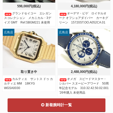
598,000円(税込)
4,180,000円(税込)
グランドセイコー エレガン
オーデマ・ピゲ ロイヤルオ
スコレクション メカニカル・3デ
ーク オフショアダイバー カーキグ
イズ GMT Ref.SBGM221 未使用
リーン 15720ST.OO.A052CA.01
広島店
広島店
取り置き中
2,488,000円(税込)
カルティエ サントス ドゥ カ
オメガ スピードマスター・
ルティエ MM 18KYG
シルバー スヌーピーアワード 50周
WGSA0030
年記念モデル 310.32.42.50.02.001
’26年購入 未使用品
新着腕時計一覧