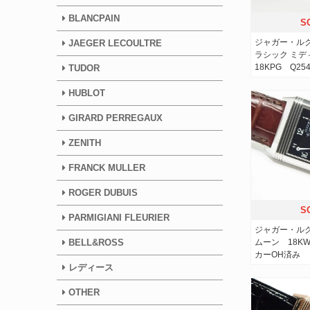
BLANCPAIN
S
ジャガー・ル
JAEGER LECOULTRE
ラシック ミ
18KPG Q25
TUDOR
HUBLOT
GIRARD PERREGAUX
ZENITH
FRANCK MULLER
ROGER DUBUIS
S
PARMIGIANI FLEURIER
ジャガー・ル
ムーン 18KW
BELL&ROSS
カーOH済み
レディース
OTHER