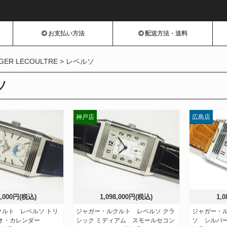
お支払い方法
配送方法・送料
GER LECOULTRE
レベルソ
ソ
神戸店
広島店
0,000円(税込)
1,098,000円(税込)
1,
クルト レベルソ トリ
ジャガー・ルクルト レベルソ クラ
ジャガー・
ュオ・カレンダー
シック ミディアム スモールセコン
ソ シルバー 