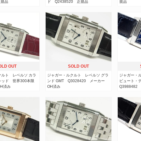
正規品
ド Q2438520 正規品
規品
OLD OUT
SOLD OUT
クルト レベルソ カラ
ジャガー・ルクルト レベルソ グラ
ジャガー・ル
ッド 世界300本限
ンド GMT Q3028420 メーカー
ビュート・
H済み
OH済み
Q3988482 