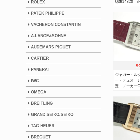
Q3914820 
ROLEX
PATEK PHILIPPE
VACHERON CONSTANTIN
A.LANGE&SOHNE
AUDEMARS PIGUET
CARTIER
S
PANERAI
ジャガー・ル
ー・デュオ レ
IWC
定 メーカーO
OMEGA
BREITLING
GRAND SEIKO/SEIKO
TAG HEUER
BREGUET