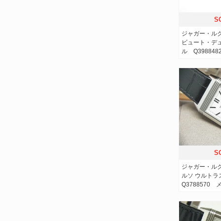
S
ジャガー・ル
ビュート・デ
ル Q398848
S
ジャガー・ル
ルソ ウルト
Q3788570