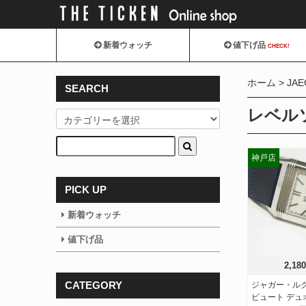
新着ウォッチ
値下げ品
CHECK!
ホーム
JAE
SEARCH
レベル
神戸店
PICK UP
新着ウォッチ
値下げ品
2,18
CATEGORY
ジャガー・ル
ビュート デ