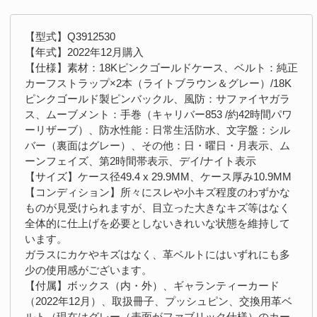
【型式】Q3912530
【年式】2022年12月購入
【仕様】素材：18Kピンクゴールドケース、ベルト：純正
カーフストラップ×2本（ライトブラウン＆グレー）/18K
ピンクゴールド製ピンバックル、風防：サファイヤガラ
ス、ムーブメント：手巻（キャリバー853 /約42時間パワ
ーリザーブ）、防水性能：日常生活防水、文字盤：シル
バー（裏面はグレー）、その他：日・曜日・月表示、ム
ーンフェイズ、第2時間帯表示、デイ/ナイト表示
【サイズ】ケース径49.4 x 29.9MM、ケース厚み10.9MM
【コンディション】所々にスレや小キズ程度のわずかな
ものが見受けられますが、目立った大きなキズ等はなく
全体的に仕上げを必要としないきれいな状態を維持して
います。
ガラスにカケやキズはなく、革ベルトにはいずれにも多
少の使用感がございます。
【付属】ボックス（内・外）、ギャランティーカード
（2022年12月）、取扱冊子、プッシュピン、交換用革ベ
ルト（現在はグレー（表面がファブリック仕様）のカー