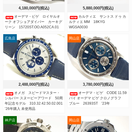
4,180,000円(税込)
5,880,000円(税込)
オーデマ・ピゲ ロイヤルオ
カルティエ サントス ドゥ カ
ーク オフショアダイバー カーキグ
ルティエ MM 18KYG
リーン 15720ST.OO.A052CA.01
WGSA0030
広島店
岡山店
2,488,000円(税込)
3,780,000円(税込)
オメガ スピードマスター・
オーデマ・ピゲ CODE 11.59
シルバー スヌーピーアワード 50周
バイ オーデマ ピゲ クロノグラフ
年記念モデル 310.32.42.50.02.001
ブルー 26393ST ’23年
’26年購入 未使用品
神戸店
岡山店