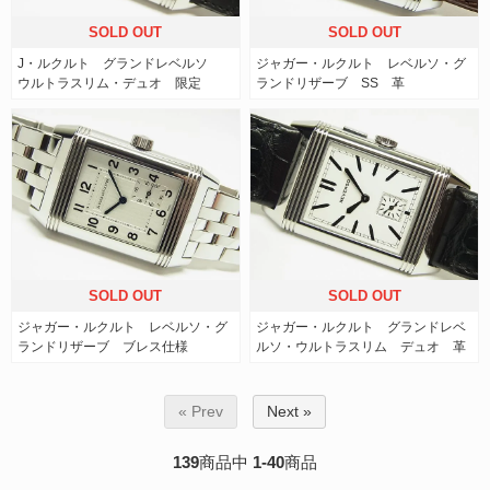
SOLD OUT
SOLD OUT
J・ルクルト グランドレベルソ
ジャガー・ルクルト レベルソ・グ
ウルトラスリム・デュオ 限定
ランドリザーブ SS 革
SOLD OUT
SOLD OUT
ジャガー・ルクルト レベルソ・グ
ジャガー・ルクルト グランドレベ
ランドリザーブ ブレス仕様
ルソ・ウルトラスリム デュオ 革
« Prev
Next »
139
商品中
1-40
商品