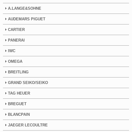
A.LANGE&SOHNE
AUDEMARS PIGUET
CARTIER
PANERAI
IWC
OMEGA
BREITLING
GRAND SEIKO/SEIKO
TAG HEUER
BREGUET
BLANCPAIN
JAEGER LECOULTRE