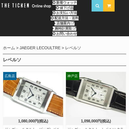
新着ウォッチ
値下げ品
お支払い方法
配送方法・送料
店舗案内
腕時計買取
お問い合わせ
ホーム
JAEGER LECOULTRE
レベルソ
レベルソ
広島店
神戸店
1,080,000円(税込)
1,098,000円(税込)