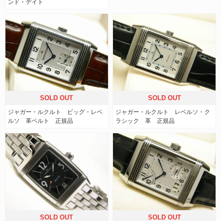
ンド・デイト
SOLD OUT
SOLD OUT
ジャガー・ルクルト ビッグ・レベ
ジャガー・ルクルト レベルソ・ク
ルソ 革ベルト 正規品
ラシック 革 正規品
SOLD OUT
SOLD OUT