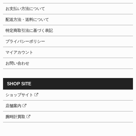
お支払い方法について
配送方法・送料について
特定商取引法に基づく表記
プライバシーポリシー
マイアカウント
お問い合わせ
SHOP SITE
ショップサイト
店舗案内
腕時計買取