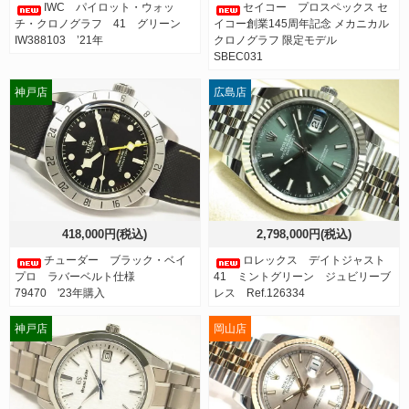
IWC パイロット・ウォッ
セイコー プロスペックス セ
チ・クロノグラフ 41 グリーン
イコー創業145周年記念 メカニカル
IW388103 ’21年
クロノグラフ 限定モデル
SBEC031
神戸店
広島店
418,000円(税込)
2,798,000円(税込)
チューダー ブラック・ベイ
ロレックス デイトジャスト
プロ ラバーベルト仕様
41 ミントグリーン ジュビリーブ
79470 '23年購入
レス Ref.126334
神戸店
岡山店