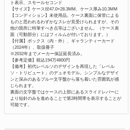
ト表示、スモールセコンド
【サイズ】ケース径47.0×28.3MM、ケース厚み10.3MM
【コンディション】未使用品。ケース裏面に保管による
ものと思われるわずかなスレが見受けられますが、その
他の箇所に特筆すべき点等はございません。（ケース表
面（可動部分）にはフィルムが付いております。）
【付属】ボックス（内・外）、ギャランティーカード
（2024年）、取扱冊子
※2032年までメーカー保証延長済み。
【参考定価】税込194万4800円
【備考】初代レベルソのデザインを再現した「レベル
ソ・トリビュート」のデュオモデル。シンプルなデザイ
ンと深みのあるブルー文字盤から落ち着いた雰囲気が感
じられます。
裏面の文字盤ではケースの上部にあるスライドレバーに
より短針のみを進めることで第2時間帯を表示することが
可能です。