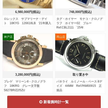
6,980,000円(税込)
748,000円(税込)
ロレックス サブマリーナ・デイ
タグ・ホイヤー モナコ・クロノグ
ト 18KYG 126618LB '21年購入
ラフ ホイヤー02 ブルー
Ref.CBL2111 ’25年
神戸店
岡山店
3,280,000円(税込)
取り置き中
ブレゲ マリーンII・クロノグラ
パネライ ルミノール・ベース 8デ
フ 18KRG グレー文字盤
イズ 44MM Ref.PAM00915 正
5827BR/Z2/5ZU
規品
新着腕時計一覧