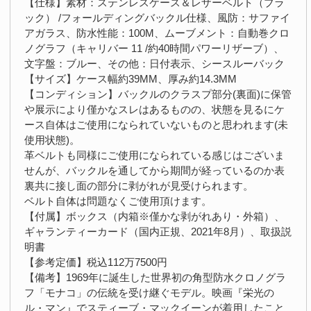
【仕様】素材：ステンレスケース＆レザーベルト（ブラ
ック） /フォールディングバックル仕様、風防：サファイ
アガラス、防水性能：100M、ムーブメント：自動巻クロ
ノグラフ（キャリバー 11 /約40時間パワーリザーブ）、
文字盤：ブルー、その他：日付表示、シースルーバック
【サイズ】ケース幅約39MM、厚み約14.3MM
【コンディション】バックルのクラスプ部分(裏面)に保管
や展示により僅かなスレはあるものの、状態を見るにケ
ース自体はご使用になられていないものと思われます(未
使用状態)。
革ベルトも同様にご使用になられている感じはございま
せんが、バックルを通してから期間が経っているのか表
裏共に接し面の部分に剥がれが見受けられます。
ベルト自体は問題なくご使用頂けます。
【付属】ボックス（内箱※僅かな剥がれあり・外箱）、
ギャランティーカード（国内正規、2021年8月）、取扱説
明書
【参考定価】税込112万7500円
【備考】1969年に誕生した世界初の角型防水クロノグラ
フ「モナコ」の伝統を受け継ぐモデル。映画『栄光の
ル・マン』でスティーブ・マックイーンが着用したこと