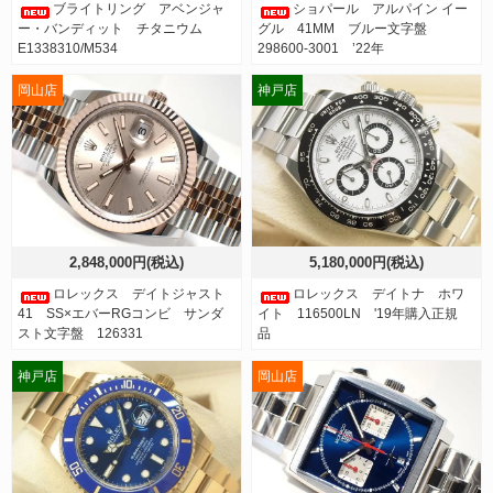
ブライトリング アベンジャ
ショパール アルパイン イー
ー・バンディット チタニウム
グル 41MM ブルー文字盤
E1338310/M534
298600-3001 ’22年
岡山店
神戸店
2,848,000円(税込)
5,180,000円(税込)
ロレックス デイトジャスト
ロレックス デイトナ ホワ
41 SS×エバーRGコンビ サンダ
イト 116500LN '19年購入正規
スト文字盤 126331
品
神戸店
岡山店