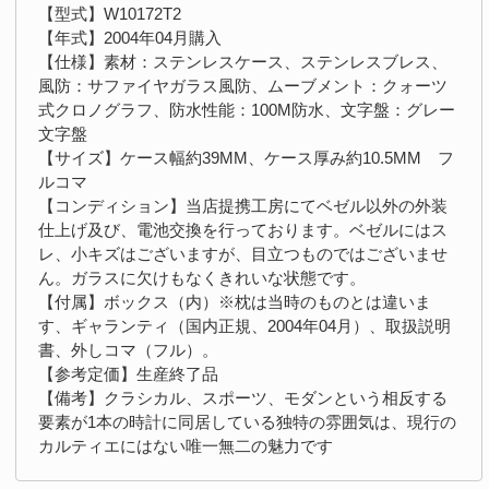
【型式】W10172T2
【年式】2004年04月購入
【仕様】素材：ステンレスケース、ステンレスブレス、
風防：サファイヤガラス風防、ムーブメント：クォーツ
式クロノグラフ、防水性能：100M防水、文字盤：グレー
文字盤
【サイズ】ケース幅約39MM、ケース厚み約10.5MM フ
ルコマ
【コンディション】当店提携工房にてベゼル以外の外装
仕上げ及び、電池交換を行っております。ベゼルにはス
レ、小キズはございますが、目立つものではございませ
ん。ガラスに欠けもなくきれいな状態です。
【付属】ボックス（内）※枕は当時のものとは違いま
す、ギャランティ（国内正規、2004年04月）、取扱説明
書、外しコマ（フル）。
【参考定価】生産終了品
【備考】クラシカル、スポーツ、モダンという相反する
要素が1本の時計に同居している独特の雰囲気は、現行の
カルティエにはない唯一無二の魅力です