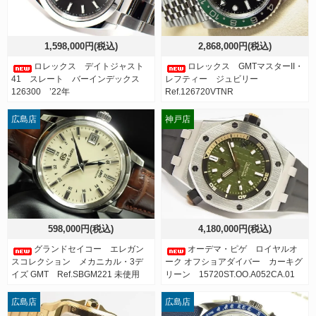
1,598,000円(税込)
2,868,000円(税込)
ロレックス デイトジャスト
ロレックス GMTマスターII・
41 スレート バーインデックス
レフティー ジュビリー
126300 ’22年
Ref.126720VTNR
広島店
神戸店
598,000円(税込)
4,180,000円(税込)
グランドセイコー エレガン
オーデマ・ピゲ ロイヤルオ
スコレクション メカニカル・3デ
ーク オフショアダイバー カーキグ
イズ GMT Ref.SBGM221 未使用
リーン 15720ST.OO.A052CA.01
広島店
広島店