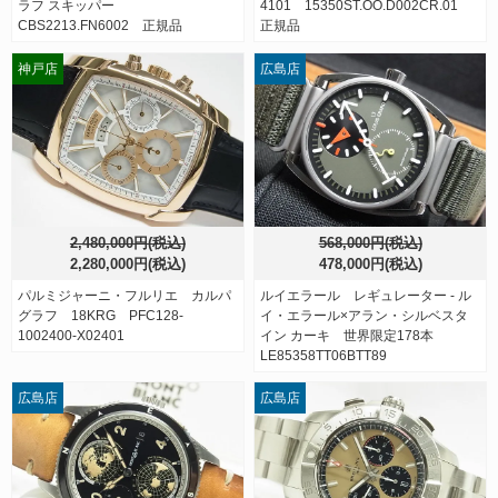
ラフ スキッパー
4101 15350ST.OO.D002CR.01
CBS2213.FN6002 正規品
正規品
神戸店
広島店
2,480,000円(税込)
568,000円(税込)
2,280,000円(税込)
478,000円(税込)
パルミジャーニ・フルリエ カルパ
ルイエラール レギュレーター - ル
グラフ 18KRG PFC128-
イ・エラール×アラン・シルベスタ
1002400-X02401
イン カーキ 世界限定178本
LE85358TT06BTT89
広島店
広島店