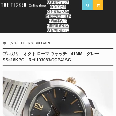
新着ウォッチ
値下げ品
お支払い方法
配送方法・送料
店舗案内
腕時計買取
お問い合わせ
ホーム
OTHER
BVLGARI
ブルガリ オクト ローマ ウォッチ 41MM グレー
SS×18KPG Ref.103083/OCP41SG