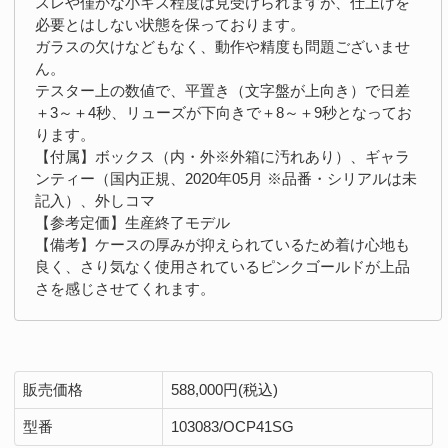
スレや僅かな小キズ程度は見受けられますが、仕上げを
必要とはしない状態を保っております。
ガラスの欠けなどもなく、動作や精度も問題ございませ
ん。
テスター上の数値で、平置き（文字盤が上向き）で日差
＋3～＋4秒、リューズが下向きで＋8～＋9秒となってお
ります。
【付属】ボックス（内・外※外箱に汚れあり）、ギャラ
ンティー（国内正規、2020年05月 ※品番・シリアルは未
記入）、外しコマ
【参考定価】生産終了モデル
【備考】ケースの厚みが抑えられているため着け心地も
良く、さり気なく使用されているピンクゴールドが上品
さを感じさせてくれます。
販売価格
588,000円(税込)
型番
103083/OCP41SG