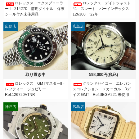
ロレックス エクスプローラ
ロレックス デイトジャスト
ー I 214270 前期ダイヤル 保護
41 スレート バーインデックス
シール付き未使用品
126300 ’22年
広島店
広島店
取り置き中
598,000円(税込)
ロレックス GMTマスターII・
グランドセイコー エレガン
レフティー ジュビリー
スコレクション メカニカル・3デ
Ref.126720VTNR
イズ GMT Ref.SBGM221 未使用
神戸店
広島店