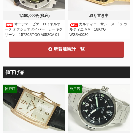
4,180,000円(税込)
取り置き中
オーデマ・ピゲ ロイヤルオ
カルティエ サントス ドゥ カ
ーク オフショアダイバー カーキグ
ルティエ MM 18KYG
リーン 15720ST.OO.A052CA.01
WGSA0030
新着腕時計一覧
値下げ品
神戸店
神戸店