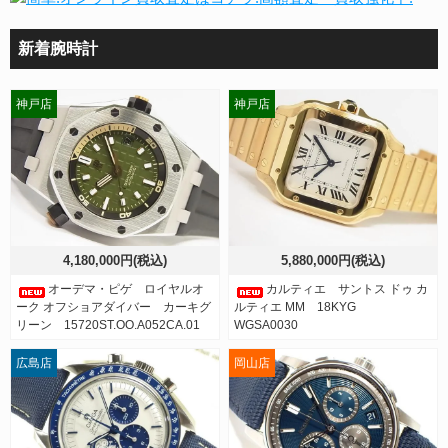
新着腕時計
神戸店
神戸店
4,180,000円(税込)
5,880,000円(税込)
オーデマ・ピゲ ロイヤルオ
カルティエ サントス ドゥ カ
ーク オフショアダイバー カーキグ
ルティエ MM 18KYG
リーン 15720ST.OO.A052CA.01
WGSA0030
広島店
岡山店