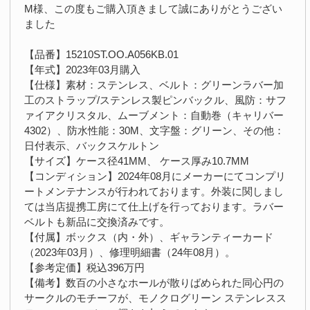
M様、この度もご購入頂きまして誠にありがとうござい
ました
【品番】15210ST.OO.A056KB.01
【年式】2023年03月購入
【仕様】素材：ステンレス、ベルト：グリーンラバー加
工のストラップ/ステンレス製ピンバックル、風防：サフ
ァイアクリスタル、ムーブメント：自動巻（キャリバー
4302）、防水性能：30M、文字盤：グリーン、その他：
日付表示、バックスケルトン
【サイズ】ケース径41MM、 ケース厚み10.7MM
【コンディション】2024年08月にメーカーにてコンプリ
ートメンテナンスが行われております。外装に関しまし
ては当店提携工房にて仕上げを行っております。ラバー
ベルトも新品に交換済みです。
【付属】ボックス（内・外）、ギャランティーカード
（2023年03月）、修理明細書（24年08月）。
【参考定価】税込396万円
【備考】数百の小さなホールが散りばめられた同心円の
サークルのモチーフが、モノクログリーン ステンレスス