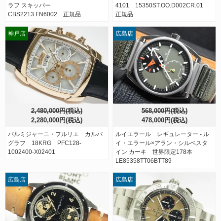
ラフ スキッパー
4101 15350ST.OO.D002CR.01
CBS2213.FN6002 正規品
正規品
神戸店
広島店
2,480,000円(税込)
568,000円(税込)
2,280,000円(税込)
478,000円(税込)
パルミジャーニ・フルリエ カルパ
ルイエラール レギュレーター - ル
グラフ 18KRG PFC128-
イ・エラール×アラン・シルベスタ
1002400-X02401
イン カーキ 世界限定178本
LE85358TT06BTT89
広島店
広島店