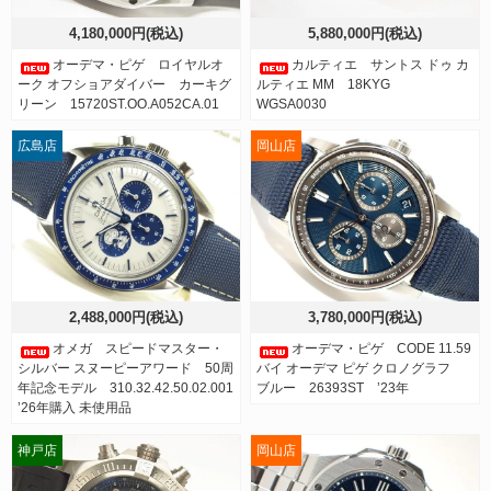
4,180,000円(税込)
5,880,000円(税込)
オーデマ・ピゲ ロイヤルオ
カルティエ サントス ドゥ カ
ーク オフショアダイバー カーキグ
ルティエ MM 18KYG
リーン 15720ST.OO.A052CA.01
WGSA0030
広島店
岡山店
2,488,000円(税込)
3,780,000円(税込)
オメガ スピードマスター・
オーデマ・ピゲ CODE 11.59
シルバー スヌーピーアワード 50周
バイ オーデマ ピゲ クロノグラフ
年記念モデル 310.32.42.50.02.001
ブルー 26393ST ’23年
’26年購入 未使用品
神戸店
岡山店