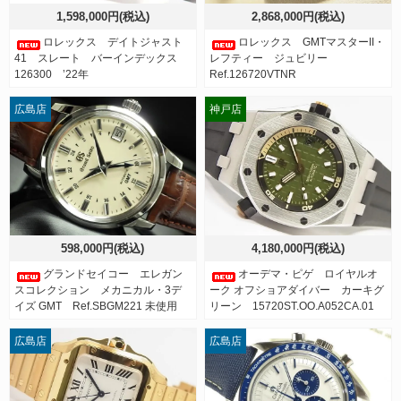
1,598,000円(税込)
2,868,000円(税込)
ロレックス デイトジャスト
ロレックス GMTマスターII・
41 スレート バーインデックス
レフティー ジュビリー
126300 ’22年
Ref.126720VTNR
広島店
神戸店
598,000円(税込)
4,180,000円(税込)
グランドセイコー エレガン
オーデマ・ピゲ ロイヤルオ
スコレクション メカニカル・3デ
ーク オフショアダイバー カーキグ
イズ GMT Ref.SBGM221 未使用
リーン 15720ST.OO.A052CA.01
広島店
広島店