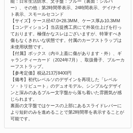
能：日常生活防水、文字盤：ブルー（裏面：シルバ
ー）、その他：第2時間帯表示、24時間表示、デイ/ナイ
ト表示、スモールセコンド
【サイズ】ケース径47.0×28.3MM、ケース厚み10.3MM
【コンディション】当店提携工房にて外装仕上げを行っ
ております。極僅かなスレはございますが、特筆すべき
傷もなくきれいな状態です。付属のカーフストラップは
未使用状態です。
【付属】ボックス（内※上蓋に傷があります・外）、ギ
ャランティーカード（2024年7月）、取扱冊子、ブルーカ
ーフストラップ。
【参考定価】税込213万8400円
【備考】初代レベルソのデザインを再現した「レベル
ソ・トリビュート」のデュオモデル。シンプルなデザイ
ンと深みのあるブルー文字盤から落ち着いた雰囲気が感
じられます。
裏面の文字盤ではケースの上部にあるスライドレバーに
より短針のみを進めることで第2時間帯を表示することが
可能です。