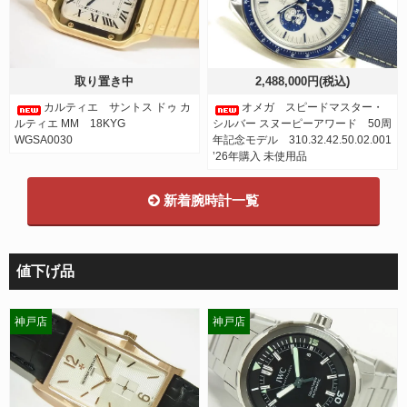
取り置き中
2,488,000円(税込)
カルティエ サントス ドゥ カ
オメガ スピードマスター・
ルティエ MM 18KYG
シルバー スヌーピーアワード 50周
WGSA0030
年記念モデル 310.32.42.50.02.001
’26年購入 未使用品
新着腕時計一覧
値下げ品
神戸店
神戸店