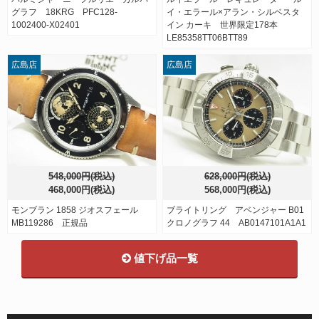
グラフ 18KRG PFC128-
イ・エラール×アラン・シルベスタ
1002400-X02401
イン カーキ 世界限定178本
LE85358TT06BTT89
広島店
広島店
548,000円(税込)
628,000円(税込)
468,000円(税込)
568,000円(税込)
モンブラン 1858 ジオスフェール
ブライトリング アベンジャー B01
MB119286 正規品
クロノグラフ 44 AB0147101A1A1
値下げ品一覧