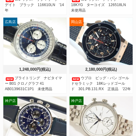
デイト ブラック 116610LN ’14
18KYG ターコイズ 126518LN
年
未使用品
広島店
岡山店
1,248,000円(税込)
2,180,000円(税込)
ブライトリング ナビタイマ
ウブロ ビッグ・バン ゴール
ー B01 クロノグラフ 41
ドセラミック 18Kレッドゴール
AB0139631C1P1 未使用品
ド 301.PB.131.RX 正規品 ’22年
神戸店
神戸店