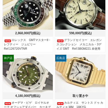
2,868,000円(税込)
598,000円(税込)
ロレックス GMTマスターII・
グランドセイコー エレガン
レフティー ジュビリー
スコレクション メカニカル・3デ
Ref.126720VTNR
イズ GMT Ref.SBGM221 未使用
神戸店
広島店
4,180,000円(税込)
取り置き中
オーデマ・ピゲ ロイヤルオ
カルティエ サントス ドゥ カ
ーク オフショアダイバー カーキグ
ルティエ MM 18KYG