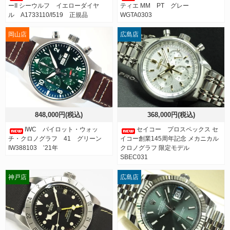
ーII シーウルフ イエローダイヤ
ティエ MM PT グレー
ル A1733110/I519 正規品
WGTA0303
岡山店
広島店
848,000円(税込)
368,000円(税込)
IWC パイロット・ウォッ
セイコー プロスペックス セ
チ・クロノグラフ 41 グリーン
イコー創業145周年記念 メカニカル
IW388103 ’21年
クロノグラフ 限定モデル
SBEC031
神戸店
広島店