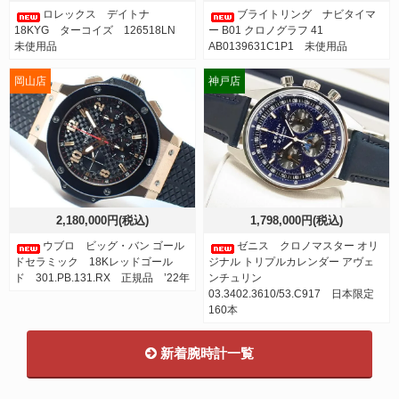
ロレックス デイトナ
ブライトリング ナビタイマ
18KYG ターコイズ 126518LN
ー B01 クロノグラフ 41
未使用品
AB0139631C1P1 未使用品
岡山店
神戸店
2,180,000円(税込)
1,798,000円(税込)
ウブロ ビッグ・バン ゴール
ゼニス クロノマスター オリ
ドセラミック 18Kレッドゴール
ジナル トリプルカレンダー アヴェ
ド 301.PB.131.RX 正規品 ’22年
ンチュリン
03.3402.3610/53.C917 日本限定
160本
新着腕時計一覧