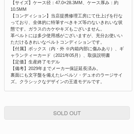
【サイズ】ケース径：47.0×28.3MM、ケース厚み：約
10.5MM
【コンディション】当店提携修理工房にて仕上げを行な
っており、全体的に特筆すべきキズ等のないきれいな状
態です。ガラスのカケやキズもございません。
革ベルトには多少使用感がございますが、充分お使いい
ただけるきれいなベルトコンディションです。
【付属】ボックス（内・外 ※内箱内部に傷みあり）、ギ
ャランティーカード（2021年05月）、取扱説明書
【定価】生産終了モデル
【備考】2029年までメーカー保証延長済み。
裏面にも文字盤を備えたレベルソ・デュオのラージサイ
ズ。クラシックなデザインの王道モデルです。
SOLD OUT