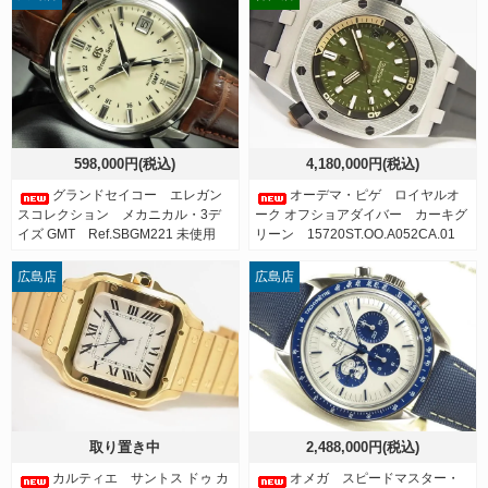
598,000円(税込)
4,180,000円(税込)
グランドセイコー エレガン
オーデマ・ピゲ ロイヤルオ
スコレクション メカニカル・3デ
ーク オフショアダイバー カーキグ
イズ GMT Ref.SBGM221 未使用
リーン 15720ST.OO.A052CA.01
広島店
広島店
取り置き中
2,488,000円(税込)
カルティエ サントス ドゥ カ
オメガ スピードマスター・