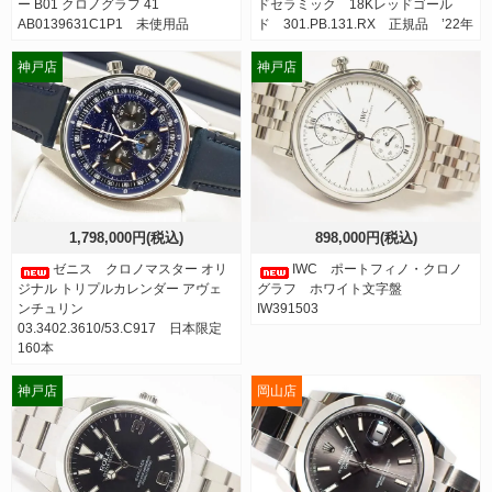
ー B01 クロノグラフ 41
ドセラミック 18Kレッドゴール
AB0139631C1P1 未使用品
ド 301.PB.131.RX 正規品 ’22年
神戸店
神戸店
1,798,000円(税込)
898,000円(税込)
ゼニス クロノマスター オリ
IWC ポートフィノ・クロノ
ジナル トリプルカレンダー アヴェ
グラフ ホワイト文字盤
ンチュリン
IW391503
03.3402.3610/53.C917 日本限定
160本
神戸店
岡山店