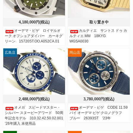
4,180,000円(税込)
取り置き中
オーデマ・ピゲ ロイヤルオ
カルティエ サントス ドゥ カ
ーク オフショアダイバー カーキグ
ルティエ MM 18KYG
リーン 15720ST.OO.A052CA.01
WGSA0030
広島店
岡山店
2,488,000円(税込)
3,780,000円(税込)
オメガ スピードマスター・
オーデマ・ピゲ CODE 11.59
シルバー スヌーピーアワード 50周
バイ オーデマ ピゲ クロノグラフ
年記念モデル 310.32.42.50.02.001
ブルー 26393ST ’23年
’26年購入 未使用品