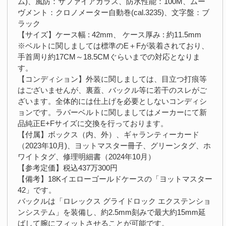
ム)、風防：サファイアガラス、防水性能：100M、ムー
ヴメント：クロノメーター自動巻(cal.3235)、文字盤：ブ
ラック
【サイズ】ケース幅 : 42mm、 ケース厚み : 約11.5mm
※ベルトに関しましては標準のE＋Fが装着されており、
手首周り約17CM～18.5CMぐらいまでの対応となりま
す。
【コンディション】外装に関しましては、目立つ打痕等
はございませんが、裏蓋、バックル等に若干のスレがご
ざいます。全体的には仕上げを必要としないコンディシ
ョンです。ラバーベルトに関しましてはメーカーにて新
品純正E+Fサイズに交換を行っております。
【付属】ボックス（内、外）、ギャランティーカード
（2023年10月)、ヨットマスター冊子、グリーンタグ、ホ
ワイトタグ、修理明細書（2024年10月）
【参考定価】税込437万300円
【備考】18Kイエローゴールドケースの「ヨットマスター
42」です。
バックルは「ロレックス グライドロック エクステンショ
ンシステム」を装備し、約2.5mm刻みで最大約15mm延
ばして腕にフィットさせることが可能です。