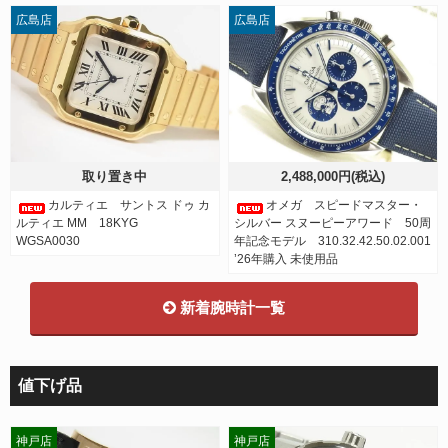
広島店
広島店
取り置き中
2,488,000円(税込)
カルティエ サントス ドゥ カ
オメガ スピードマスター・
ルティエ MM 18KYG
シルバー スヌーピーアワード 50周
WGSA0030
年記念モデル 310.32.42.50.02.001
’26年購入 未使用品
新着腕時計一覧
値下げ品
神戸店
神戸店