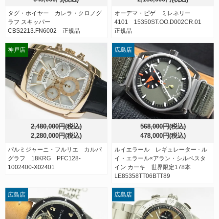
タグ・ホイヤー カレラ・クロノグ
オーデマ・ピゲ ミレネリー
ラフ スキッパー
4101 15350ST.OO.D002CR.01
CBS2213.FN6002 正規品
正規品
神戸店
広島店
2,480,000円(税込)
568,000円(税込)
2,280,000円(税込)
478,000円(税込)
パルミジャーニ・フルリエ カルパ
ルイエラール レギュレーター - ル
グラフ 18KRG PFC128-
イ・エラール×アラン・シルベスタ
1002400-X02401
イン カーキ 世界限定178本
LE85358TT06BTT89
広島店
広島店