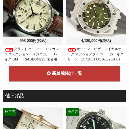
598,000円(税込)
4,180,000円(税込)
グランドセイコー エレガン
オーデマ・ピゲ ロイヤルオ
スコレクション メカニカル・3デ
ーク オフショアダイバー カーキグ
イズ GMT Ref.SBGM221 未使用
リーン 15720ST.OO.A052CA.01
新着腕時計一覧
値下げ品
神戸店
神戸店