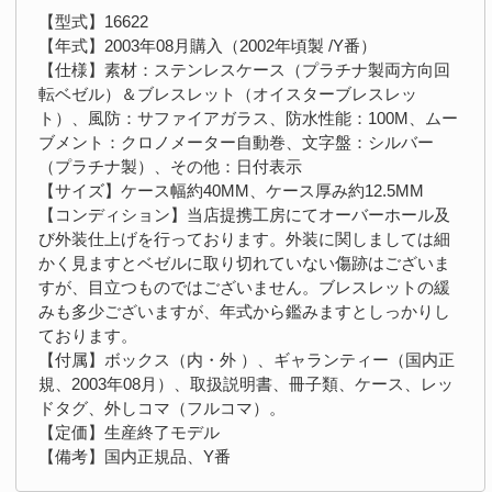
【型式】16622
【年式】2003年08月購入（2002年頃製 /Y番）
【仕様】素材：ステンレスケース（プラチナ製両方向回
転ベゼル）＆ブレスレット（オイスターブレスレッ
ト）、風防：サファイアガラス、防水性能：100M、ムー
ブメント：クロノメーター自動巻、文字盤：シルバー
（プラチナ製）、その他：日付表示
【サイズ】ケース幅約40MM、ケース厚み約12.5MM
【コンディション】当店提携工房にてオーバーホール及
び外装仕上げを行っております。外装に関しましては細
かく見ますとベゼルに取り切れていない傷跡はございま
すが、目立つものではございません。ブレスレットの緩
みも多少ございますが、年式から鑑みますとしっかりし
ております。
【付属】ボックス（内・外 ）、ギャランティー（国内正
規、2003年08月）、取扱説明書、冊子類、ケース、レッ
ドタグ、外しコマ（フルコマ）。
【定価】生産終了モデル
【備考】国内正規品、Y番