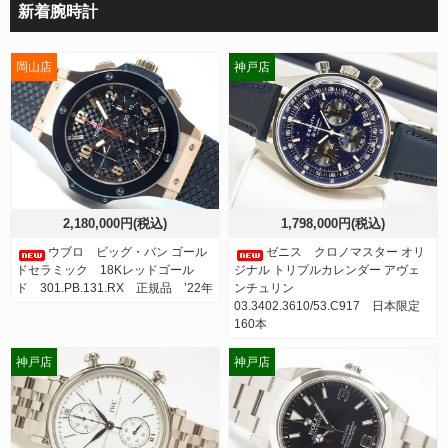
新着腕時計
岡山店
神戸店
2,180,000円(税込)
1,798,000円(税込)
ウブロ ビッグ・バン ゴール
ゼニス クロノマスター オリ
ドセラミック 18Kレッドゴール
ジナル トリプルカレンダー アヴェ
ド 301.PB.131.RX 正規品 ’22年
ンチュリン
03.3402.3610/53.C917 日本限定
160本
神戸店
神戸店