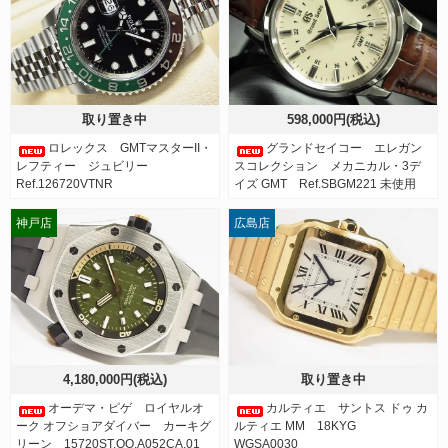
取り置き中
598,000円(税込)
ロレックス GMTマスターII・
グランドセイコー エレガン
レフティー ジュビリー
スコレクション メカニカル・3デ
Ref.126720VTNR
イズ GMT Ref.SBGM221 未使用
神戸店
広島店
4,180,000円(税込)
取り置き中
オーデマ・ピゲ ロイヤルオ
カルティエ サントス ドゥ カ
ーク オフショアダイバー カーキグ
ルティエ MM 18KYG
リーン 15720ST.OO.A052CA.01
WGSA0030