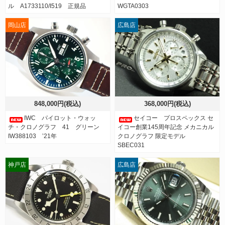
ル A1733110/I519 正規品
WGTA0303
岡山店
広島店
848,000円(税込)
368,000円(税込)
IWC パイロット・ウォッ
セイコー プロスペックス セ
チ・クロノグラフ 41 グリーン
イコー創業145周年記念 メカニカル
IW388103 ’21年
クロノグラフ 限定モデル
SBEC031
神戸店
広島店