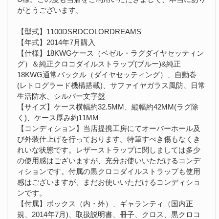
がとうございます。
【型式】1100DSRDCOLORDREAMS
【年式】2014年7月購入
【仕様】18KWGケース（ベゼル・ラグダイヤセッティン
グ）＆純正クロコダイルストラップ(ブルー)&純正
18KWG通常バックル（ダイヤセッティング）、自動巻
(レトログラード機構搭載)、サファイヤガラス風防、日常
生活防水、シルバー文字盤
【サイズ】ケース横幅約32.5MM、縦幅約42MM(ラグ除
く)、ケース厚み約11MM
【コンディション】当店提携工房にてオーバーホール及
び外装仕上げを行っております。特筆すべき傷もなくき
れいな状態です。レザーストラップに関しましては多少
の使用感はございますが、充分お使いいただけるコンデ
ィションです。付属の黒クロコダイルストラップも使用
感はございますが、まだお使いいただけるコンディショ
ンです。
【付属】ボックス（内・外）、ギャランティ（国内正
規、2014年7月)、取扱説明書、冊子、クロス、黒クロコ