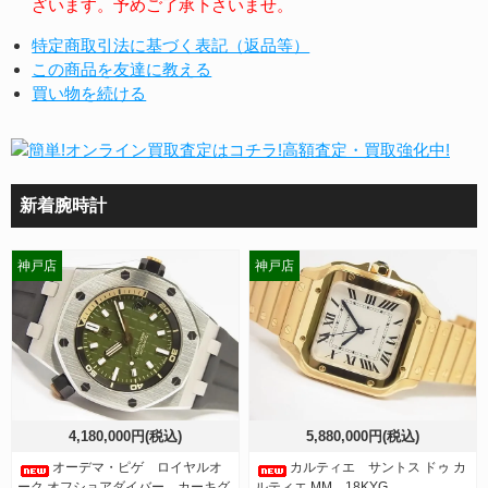
ざいます。予めご了承下さいませ。
特定商取引法に基づく表記（返品等）
この商品を友達に教える
買い物を続ける
新着腕時計
神戸店
神戸店
4,180,000円(税込)
5,880,000円(税込)
オーデマ・ピゲ ロイヤルオ
カルティエ サントス ドゥ カ
ーク オフショアダイバー カーキグ
ルティエ MM 18KYG