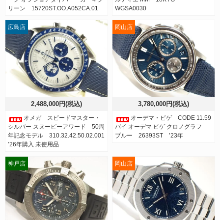
リーン 15720ST.OO.A052CA.01
WGSA0030
広島店
岡山店
2,488,000円(税込)
3,780,000円(税込)
オメガ スピードマスター・
オーデマ・ピゲ CODE 11.59
シルバー スヌーピーアワード 50周
バイ オーデマ ピゲ クロノグラフ
年記念モデル 310.32.42.50.02.001
ブルー 26393ST ’23年
’26年購入 未使用品
神戸店
岡山店