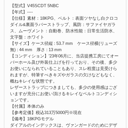
【型式】V45SCDT 5NBC
【年式】----
【仕様】素材：18KPG、ベルト：表面ツヤなし白クロコ
ダイル&裏面ラバーストラップ、風防：サファイヤガラ
ス、ムーヴメント：自動巻、防水性能：日常生活防水、
文字盤：ホワイト
【サイズ】ケース径縦 : 53.7 mm ケース径横(リューズ
無) : 44 mm 厚さ : 13 mm
【コンディション】’23年06月に、当店提携工房にてオー
バーホール及び外装仕上げを行っており、その後、多少
お使いになられていることもあり、スレ程度は見受けら
れますが、特筆すべきキズやガラスの欠けなどもなく、
概ねキレイな状態です。
レザーストラップにつきましても、多少の使用感はござ
いますが充分にお使い頂けるキレイなベルトコンディシ
ョンです。
【付属】本体のみ
【参考定価】税込313万5000円※現在
【備考】18KPGモデル
ダイアルのインデックスは、ヴァンガードのためにデザ