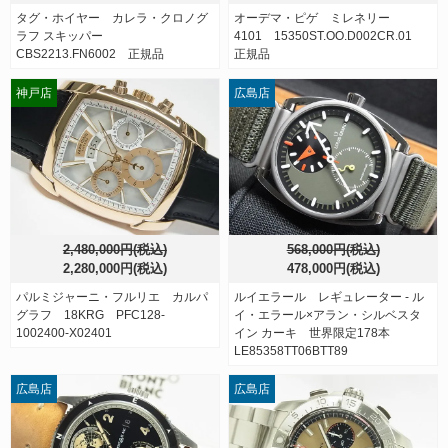
タグ・ホイヤー カレラ・クロノグ
オーデマ・ピゲ ミレネリー
ラフ スキッパー
4101 15350ST.OO.D002CR.01
CBS2213.FN6002 正規品
正規品
神戸店
広島店
2,480,000円(税込)
568,000円(税込)
2,280,000円(税込)
478,000円(税込)
パルミジャーニ・フルリエ カルパ
ルイエラール レギュレーター - ル
グラフ 18KRG PFC128-
イ・エラール×アラン・シルベスタ
1002400-X02401
イン カーキ 世界限定178本
LE85358TT06BTT89
広島店
広島店