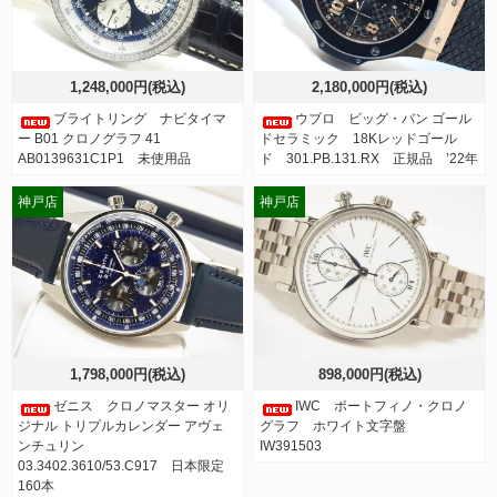
1,248,000円(税込)
2,180,000円(税込)
ブライトリング ナビタイマ
ウブロ ビッグ・バン ゴール
ー B01 クロノグラフ 41
ドセラミック 18Kレッドゴール
AB0139631C1P1 未使用品
ド 301.PB.131.RX 正規品 ’22年
神戸店
神戸店
1,798,000円(税込)
898,000円(税込)
ゼニス クロノマスター オリ
IWC ポートフィノ・クロノ
ジナル トリプルカレンダー アヴェ
グラフ ホワイト文字盤
ンチュリン
IW391503
03.3402.3610/53.C917 日本限定
160本