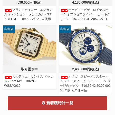
598,000円(税込)
4,180,000円(税込)
グランドセイコー エレガン
オーデマ・ピゲ ロイヤルオ
スコレクション メカニカル・3デ
ーク オフショアダイバー カーキグ
イズ GMT Ref.SBGM221 未使用
リーン 15720ST.OO.A052CA.01
広島店
広島店
取り置き中
2,488,000円(税込)
カルティエ サントス ドゥ カ
オメガ スピードマスター・
ルティエ MM 18KYG
シルバー スヌーピーアワード 50周
WGSA0030
年記念モデル 310.32.42.50.02.001
’26年購入 未使用品
新着腕時計一覧