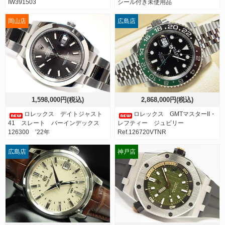
IW391503
シール付き未使用品
岡山店
広島店
1,598,000円(税込)
2,868,000円(税込)
ロレックス デイトジャスト
ロレックス GMTマスターII・
41 スレート バーインデックス
レフティー ジュビリー
126300 ’22年
Ref.126720VTNR
広島店
神戸店