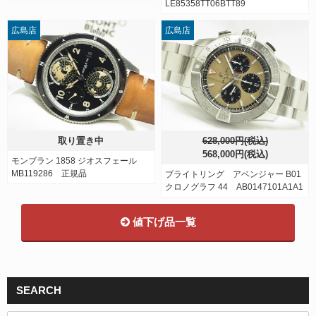
LE85358TT06BTT89
広島店
広島店
取り置き中
628,000円(税込)
568,000円(税込)
モンブラン 1858 ジオスフェール
MB119286 正規品
ブライトリング アベンジャー B01
クロノグラフ 44 AB0147101A1A1
値下げ品一覧
SEARCH