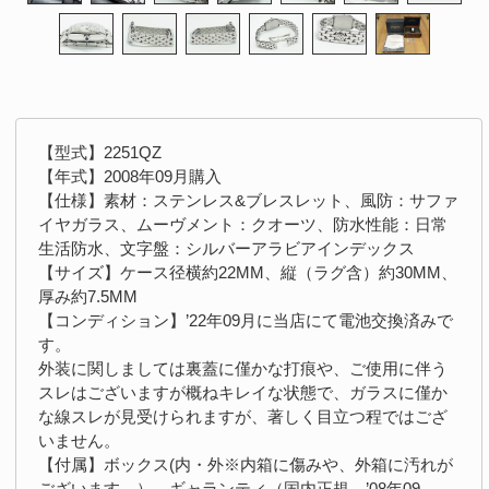
【型式】2251QZ
【年式】2008年09月購入
【仕様】素材：ステンレス&ブレスレット、風防：サファ
イヤガラス、ムーヴメント：クオーツ、防水性能：日常
生活防水、文字盤：シルバーアラビアインデックス
【サイズ】ケース径横約22MM、縦（ラグ含）約30MM、
厚み約7.5MM
【コンディション】’22年09月に当店にて電池交換済みで
す。
外装に関しましては裏蓋に僅かな打痕や、ご使用に伴う
スレはございますが概ねキレイな状態で、ガラスに僅か
な線スレが見受けられますが、著しく目立つ程ではござ
いません。
【付属】ボックス(内・外※内箱に傷みや、外箱に汚れが
ございます。）、ギャランティ（国内正規、’08年09