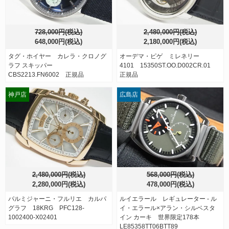
728,000円(税込)
2,480,000円(税込)
648,000円(税込)
2,180,000円(税込)
タグ・ホイヤー カレラ・クロノグ
オーデマ・ピゲ ミレネリー
ラフ スキッパー
4101 15350ST.OO.D002CR.01
CBS2213.FN6002 正規品
正規品
神戸店
広島店
2,480,000円(税込)
568,000円(税込)
2,280,000円(税込)
478,000円(税込)
パルミジャーニ・フルリエ カルパ
ルイエラール レギュレーター - ル
グラフ 18KRG PFC128-
イ・エラール×アラン・シルベスタ
1002400-X02401
イン カーキ 世界限定178本
LE85358TT06BTT89