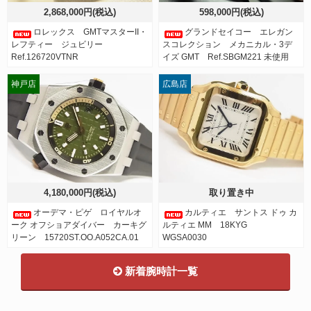
2,868,000円(税込)
598,000円(税込)
ロレックス GMTマスターII・
グランドセイコー エレガン
レフティー ジュビリー
スコレクション メカニカル・3デ
Ref.126720VTNR
イズ GMT Ref.SBGM221 未使用
神戸店
広島店
4,180,000円(税込)
取り置き中
オーデマ・ピゲ ロイヤルオ
カルティエ サントス ドゥ カ
ーク オフショアダイバー カーキグ
ルティエ MM 18KYG
リーン 15720ST.OO.A052CA.01
WGSA0030
新着腕時計一覧