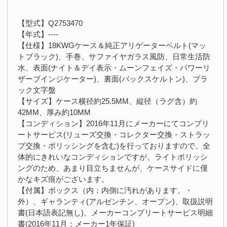
【型式】Q2753470
【年式】----
【仕様】18KWGケース＆純正アリゲーターベルト(マッ
トブラック)、手巻、サファイヤガラス風防、日常生活防
水、表面(ナイト＆デイ表示・ムーンフェイズ・パワーリ
ザーブインジケーター)、裏面(バックスケルトン)、ブラ
ック文字盤
【サイズ】ケース横径約25.5MM、縦径（ラグ含）約
42MM、厚み約10MM
【コンディション】2016年11月にメーカーにてコンプリ
ートサービス(リューズ交換・コレクター交換・ストラッ
プ交換・ポリッシングを含む)を行っておりますので、全
体的にきれいなコンディションですが、ライトポリッシ
ングのため、あまり目立ちませんが、ケースサイドに僅
かなキズ痕がございます。
【付属】ボックス（内：内側に汚れがあります。・
外）、ギャランティ(アルゼンチン、オープン)、取扱説明
書(日本語表記無し)、メーカーコンプリートサービス明細
書(2016年11月：メーカー1年保証)