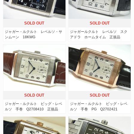
SOLD OUT
SOLD OUT
ジャガー・ルクルト レベルソ・サ
ジャガールクルト レベルソ スク
ンムーン 18KWG
アドラ ホームタイム 正規品
SOLD OUT
SOLD OUT
ジャガー・ルクルト ビッグ・レベ
ジャガー・ルクルト ビッグ・レベ
ルソ 手巻 Q2708410 正規品
ルソ 手巻 PG Q2702421