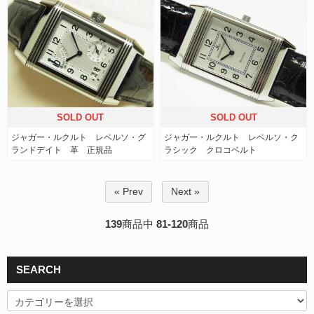
SOLD OUT
SOLD OUT
ジャガー・ルクルト レベルソ・グ
ジャガー・ルクルト レベルソ・ク
ランドデイト 革 正規品
ラシック クロコベルト
« Prev
Next »
139
商品中
81-120
商品
SEARCH