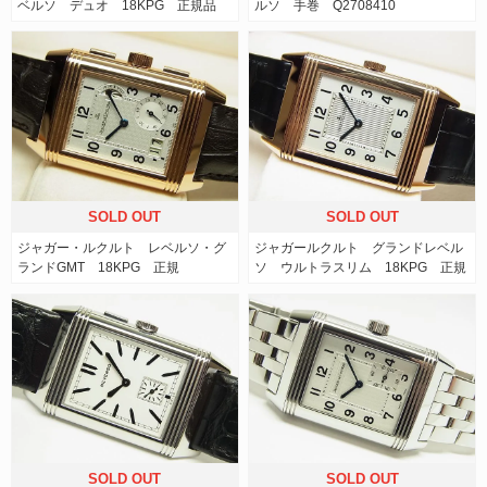
ベルソ デュオ 18KPG 正規品
ルソ 手巻 Q2708410
SOLD OUT
SOLD OUT
ジャガー・ルクルト レベルソ・グ
ジャガールクルト グランドレベル
ランドGMT 18KPG 正規
ソ ウルトラスリム 18KPG 正規
SOLD OUT
SOLD OUT