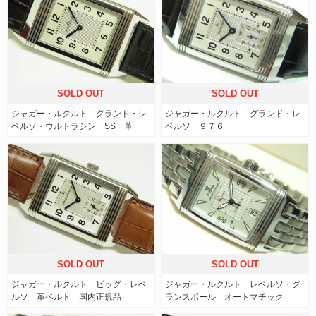
SOLD OUT
SOLD OUT
ジャガー・ルクルト グランド・レ
ジャガー・ルクルト グランド・レ
ベルソ・ウルトラシン SS 革
ベルソ ９７６
SOLD OUT
SOLD OUT
ジャガー・ルクルト ビッグ・レベ
ジャガー・ルクルト レベルソ・グ
ルソ 革ベルト 国内正規品
ランスポール オートマチック