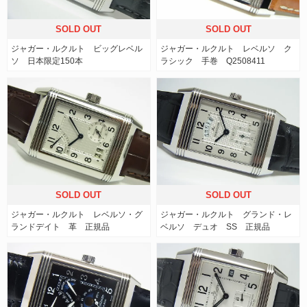
SOLD OUT
SOLD OUT
ジャガー・ルクルト ビッグレベル
ジャガー・ルクルト レベルソ ク
ソ 日本限定150本
ラシック 手巻 Q2508411
SOLD OUT
SOLD OUT
ジャガー・ルクルト レベルソ・グ
ジャガー・ルクルト グランド・レ
ランドデイト 革 正規品
ベルソ デュオ SS 正規品