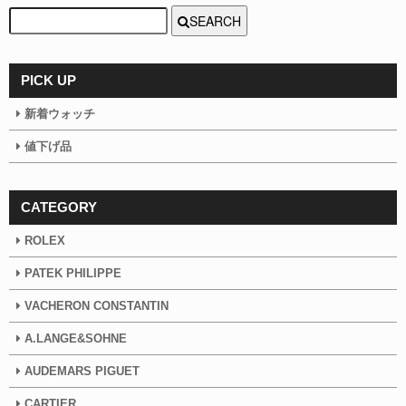
SEARCH
PICK UP
新着ウォッチ
値下げ品
CATEGORY
ROLEX
PATEK PHILIPPE
VACHERON CONSTANTIN
A.LANGE&SOHNE
AUDEMARS PIGUET
CARTIER