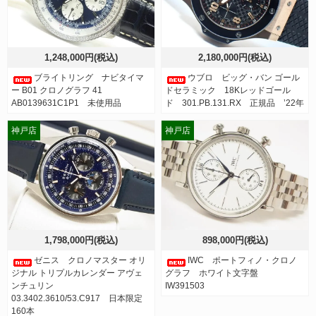
1,248,000円(税込)
2,180,000円(税込)
ブライトリング ナビタイマ
ウブロ ビッグ・バン ゴール
ー B01 クロノグラフ 41
ドセラミック 18Kレッドゴール
AB0139631C1P1 未使用品
ド 301.PB.131.RX 正規品 ’22年
神戸店
神戸店
1,798,000円(税込)
898,000円(税込)
ゼニス クロノマスター オリ
IWC ポートフィノ・クロノ
ジナル トリプルカレンダー アヴェ
グラフ ホワイト文字盤
ンチュリン
IW391503
03.3402.3610/53.C917 日本限定
160本