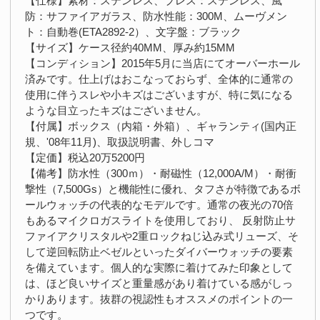
【仕様】素材：ステンレス、ブレス：ステンレス、風
防：サファイアガラス、防水性能：300M、ムーヴメン
ト：自動巻(ETA2892-2）、文字盤：ブラック
【サイズ】ケース径約40MM、厚み約15MM
【コンディション】2015年5月に当店にてオーバーホール
済みです。仕上げはおこなっておらず、全体的に通常の
使用に伴うスレや小キズはございますが、特に気になる
ような目立ったキズはございません。
【付属】ボックス（内箱・外箱）、ギャランティ(国内正
規、'08年11月)、取扱説明書、外しコマ
【定価】税込20万5200円
【備考】防水性（300ｍ）・耐磁性（12,000A/M）・耐衝
撃性（7,500Gs）と機能性に優れ、タフさが特徴であるボ
ールウォッチの代表的なモデルです。通常の夜光の70倍
もあるマイクロガスライトを使用しており、 反射防止サ
ファイアクリスタルや2重ロックねじ込み式リューズ、そ
して逆回転防止ベゼルといったダイバーウォッチの要素
を備えています。個人的な実際に着けてみた印象として
は、ほど良いサイズと重量感があり着けている感がしっ
かりあります。抜群の視認性もオススメのポイントの一
つです。