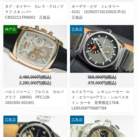
タグ・ホイヤー カレラ・クロノグ
オーデマ・ピゲ ミレネリー
ラフ スキッパー
4101 15350ST.OO.D002CR.01
CBS2213.FN6002 正規品
正規品
神戸店
広島店
2,480,000円(税込)
568,000円(税込)
2,280,000円(税込)
478,000円(税込)
パルミジャーニ・フルリエ カルパ
ルイエラール レギュレーター - ル
グラフ 18KRG PFC128-
イ・エラール×アラン・シルベスタ
1002400-X02401
イン カーキ 世界限定178本
LE85358TT06BTT89
広島店
広島店