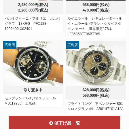
2,480,000円(税込)
568,000円(税込)
2,280,000円(税込)
478,000円(税込)
パルミジャーニ・フルリエ カルパ
ルイエラール レギュレーター - ル
グラフ 18KRG PFC128-
イ・エラール×アラン・シルベスタ
1002400-X02401
イン カーキ 世界限定178本
LE85358TT06BTT89
広島店
広島店
取り置き中
628,000円(税込)
568,000円(税込)
モンブラン 1858 ジオスフェール
MB119286 正規品
ブライトリング アベンジャー B01
クロノグラフ 44 AB0147101A1A1
値下げ品一覧