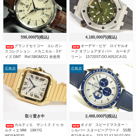
598,000円(税込)
4,180,000円(税込)
グランドセイコー エレガン
オーデマ・ピゲ ロイヤルオ
スコレクション メカニカル・3デ
ーク オフショアダイバー カーキグ
イズ GMT Ref.SBGM221 未使用
リーン 15720ST.OO.A052CA.01
広島店
広島店
取り置き中
2,488,000円(税込)
カルティエ サントス ドゥ カ
オメガ スピードマスター・
ルティエ MM 18KYG
シルバー スヌーピーアワード 50周
WGSA0030
年記念モデル 310.32.42.50.02.001