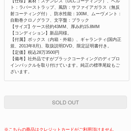
【仕様】素材：ステンレス（DLCコーティング）、ベル
ト：ラバーストラップ、風防：サファイアガラス（無反
射コーティング付）、防水性能：100M、ムーヴメント：
自動巻クロノグラフ、文字盤：ブラック
【サイズ】ケース径約43MM、厚み約15.8MM
【コンディション】新品同様。
【付属】ボックス（内箱・外箱）、ギャランティ(国内正
規、2013年8月)、取扱説明DVD、限定証明書付き。
【定価】税込28万3500円
【備考】社外品ですがブラックコーティングのディプロ
インバックルを取り付けています。純正の標準尾錠もご
ざいます。
SOLD OUT
※こちらの商品はクレジットカードがご利用頂けません