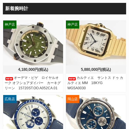
新着腕時計
神戸店
神戸店
4,180,000円(税込)
5,880,000円(税込)
オーデマ・ピゲ ロイヤルオ
カルティエ サントス ドゥ カ
ーク オフショアダイバー カーキグ
ルティエ MM 18KYG
リーン 15720ST.OO.A052CA.01
WGSA0030
広島店
岡山店