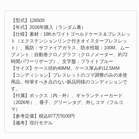
【型式】126509
【年式】2026年購入（ランダム番）
【仕様】素材：18Kホワイトゴールドケース＆ブレスレッ
ト（エクステンションリンク付きオイスターブレスレッ
ト）、風防：サファイアガラス、防水性能：100M、ムー
ブメント：自動巻クロノグラフ（クロノメーター、約72
時間パワーリザーブ）、文字盤：ブライトブルー
【サイズ】ケース径約40MM、ケース厚み約12.5MM
【コンディション】ブレスレットのコマ調整のみの未使
用品。特筆すべき点のない新品同様のコンディションで
す。
【付属】ボックス（内・外）、ギャランティーカード
（2026年）、冊子、グリーンタグ、外しコマ（フルコ
マ）
【参考定価】税込877万9100円
【備考】現行モデル