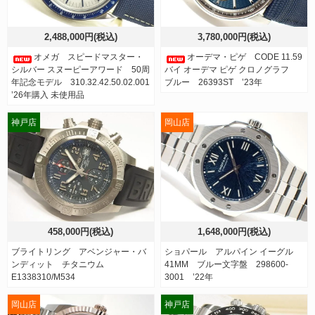
2,488,000円(税込)
3,780,000円(税込)
オメガ スピードマスター・
オーデマ・ピゲ CODE 11.59
シルバー スヌーピーアワード 50周
バイ オーデマ ピゲ クロノグラフ
年記念モデル 310.32.42.50.02.001
ブルー 26393ST ’23年
’26年購入 未使用品
神戸店
岡山店
458,000円(税込)
1,648,000円(税込)
ブライトリング アベンジャー・バ
ショパール アルパイン イーグル
ンディット チタニウム
41MM ブルー文字盤 298600-
E1338310/M534
3001 ’22年
岡山店
神戸店