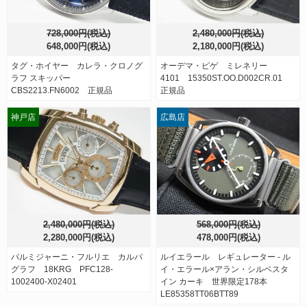
728,000円(税込)
2,480,000円(税込)
648,000円(税込)
2,180,000円(税込)
タグ・ホイヤー カレラ・クロノグ
オーデマ・ピゲ ミレネリー
ラフ スキッパー
4101 15350ST.OO.D002CR.01
CBS2213.FN6002 正規品
正規品
神戸店
広島店
2,480,000円(税込)
568,000円(税込)
2,280,000円(税込)
478,000円(税込)
パルミジャーニ・フルリエ カルパ
ルイエラール レギュレーター - ル
グラフ 18KRG PFC128-
イ・エラール×アラン・シルベスタ
1002400-X02401
イン カーキ 世界限定178本
LE85358TT06BTT89