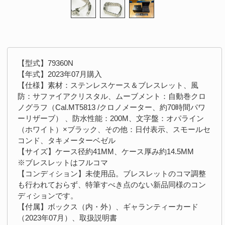
【型式】79360N
【年式】2023年07月購入
【仕様】素材：ステンレスケース＆ブレスレット、風
防：サファイアクリスタル、ムーブメント：自動巻クロ
ノグラフ（Cal.MT5813 /クロノメーター、約70時間パワ
ーリザーブ） 、防水性能：200M、文字盤：オパライン
（ホワイト）×ブラック、その他：日付表示、スモールセ
コンド、タキメーターベゼル
【サイズ】ケース径約41MM、ケース厚み約14.5MM
※ブレスレットはフルコマ
【コンディション】未使用品。ブレスレットのコマ調整
も行われておらず、特筆すべき点のない新品同様のコン
ディションです。
【付属】ボックス（内・外）、ギャランティーカード
（2023年07月）、取扱説明書