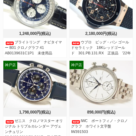
1,248,000円(税込)
2,180,000円(税込)
ブライトリング ナビタイマ
ウブロ ビッグ・バン ゴール
ー B01 クロノグラフ 41
ドセラミック 18Kレッドゴール
AB0139631C1P1 未使用品
ド 301.PB.131.RX 正規品 ’22年
神戸店
神戸店
1,798,000円(税込)
898,000円(税込)
ゼニス クロノマスター オリ
IWC ポートフィノ・クロノ
ジナル トリプルカレンダー アヴェ
グラフ ホワイト文字盤
ンチュリン
IW391503