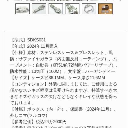
【型式】SDKS031
【年式】2024年11月購入
【仕様】素材：ステンレスケース＆ブレスレット、風
防：サファイヤガラス（内面無反射コーティング）、ム
ーブメント：自動巻（6R51/約72時間パワーリザーブ）、
防水性能：10気圧（100M）、文字盤：バーガンディー
【サイズ】ケース径36.1MM、ケース厚さ11.6MM
【コンディション】外装に関しましては、ご使用による
僅かなスレキズ程度は見受けられますが、特筆すべき大
きなキズやガラスの欠けなどもなくキレイな状態を保っ
ております。
【付属】ボックス（内・外）、保証書（2024年11月）、
外しコマ(フルコマ)
【参考定価】税込24万2000円
【備考】深みのあるバーガンディーの文字盤が採用さ