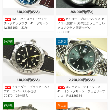
848,000円(税込)
368,000円(税込)
IWC パイロット・ウォッ
セイコー プロスペックス セ
チ・クロノグラフ 41 グリーン
イコー創業145周年記念 メカニカル
IW388103 ’21年
クロノグラフ 限定モデル
SBEC031
神戸店
広島店
418,000円(税込)
2,798,000円(税込)
チューダー ブラック・ベイ
ロレックス デイトジャスト
プロ ラバーベルト仕様
41 ミントグリーン ジュビリーブ
79470 '23年購入
レス Ref.126334
神戸店
岡山店