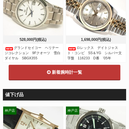
528,000円(税込)
1,698,000円(税込)
グランドセイコー ヘリテー
ロレックス デイトジャス
ジコレクション 9Fクオーツ 雪白
ト・コンビ SS＆YG シルバー文
ダイヤル SBGX355
字盤 116233 D番 ’05年
新着腕時計一覧
値下げ品
神戸店
神戸店