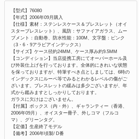
【型式】76080
【年式】2006年09月購入
【仕様】素材：ステンレスケース＆ブレスレット（オイ
スターブレスレット）、風防：サファイアガラス、ムー
ブメント：自動巻、防水性能：100M、文字盤：ピンク
（3・6・9アラビアインデックス）
【サイズ】ケース径約24MM、ケース厚み約9.5MM
【コンディション】当店提携工房にてオーバーホール及
び外装仕上げを行っております。全体的にきれいな状態
を保っておりますが、特筆すべき点としましては、6時の
インデックスにルーペ等でみるとわかるレベルの傷がご
ざいます。ブレスレットの緩みは多少ございますが、年
式から鑑みますとしっかりしております。
ガラスに欠けはございません。
【付属】ボックス（内・外）、ギャランティー（香港、
2006年09月）、オイスター冊子、外しコマ（フルコ
マ）、グリーンタグ。
【定価】生産終了モデル
【備考】2006年頃製/ D番