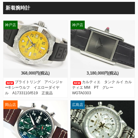
新着腕時計
神戸店
神戸店
368,000円(税込)
3,180,000円(税込)
ブライトリング アベンジャ
カルティエ タンク ルイ カル
ーII シーウルフ イエローダイヤ
ティエ MM PT グレー
ル A1733110/I519 正規品
WGTA0303
岡山店
広島店