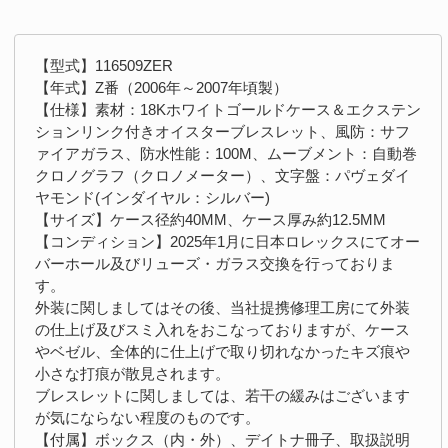
【型式】116509ZER
【年式】Z番（2006年～2007年頃製）
【仕様】素材：18Kホワイトゴールドケース＆エクステン
ションリンク付きオイスターブレスレット、風防：サフ
ァイアガラス、防水性能：100M、ムーブメント：自動巻
クロノグラフ（クロノメーター）、文字盤：パヴェダイ
ヤモンド(インダイヤル：シルバー)
【サイズ】ケース径約40MM、ケース厚み約12.5MM
【コンディション】2025年1月に日本ロレックスにてオー
バーホール及びリューズ・ガラス交換を行っておりま
す。
外装に関しましてはその後、当社提携修理工房にて外装
の仕上げ及びスミ入れをおこなっておりますが、ケース
やベゼル、全体的に仕上げで取り切れなかったキズ痕や
小さな打痕が散見されます。
ブレスレットに関しましては、若干の緩みはございます
が気にならない程度のものです。
【付属】ボックス（内・外）、デイトナ冊子、取扱説明