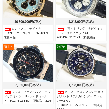
16,800,000円(税込)
1,248,000円(税込)
ロレックス デイトナ
ブライトリング ナビタイマ
18KYG ターコイズ 126518LN
ー B01 クロノグラフ 41
未使用品
AB0139631C1P1 未使用品
岡山店
神戸店
2,180,000円(税込)
1,798,000円(税込)
ウブロ ビッグ・バン ゴール
ゼニス クロノマスター オリ
ドセラミック 18Kレッドゴール
ジナル トリプルカレンダー アヴェ
ド 301.PB.131.RX 正規品 ’22年
ンチュリン
03.3402.3610/53.C917 日本限定