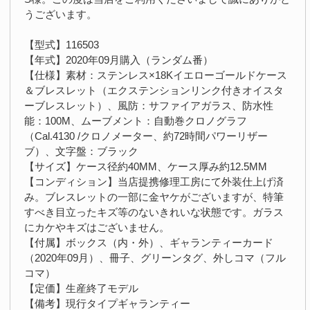
うございます。
【型式】116503
【年式】2020年09月購入（ランダム番）
【仕様】素材：ステンレス×18Kイエローゴールドケース
＆ブレスレット（エクステンションリンク付きオイスタ
ーブレスレット）、風防：サファイアガラス、防水性
能：100M、ムーブメント：自動巻クロノグラフ
（Cal.4130 /クロノメーター、約72時間パワーリザー
ブ）、文字盤：ブラック
【サイズ】ケース径約40MM、ケース厚み約12.5MM
【コンディション】当店提携修理工房にて外装仕上げ済
み。ブレスレットの一部に金ヤケがございますが、特筆
すべき目立ったキズ等のないきれいな状態です。ガラス
にカケやキズはございません。
【付属】ボックス（内・外）、ギャランティーカード
（2020年09月）、冊子、グリーンタグ、外しコマ（フル
コマ）
【定価】生産終了モデル
【備考】現行タイプギャランティー