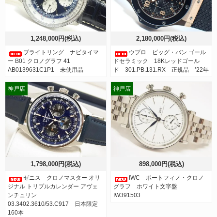
1,248,000円(税込)
2,180,000円(税込)
ブライトリング ナビタイマ
ウブロ ビッグ・バン ゴール
ー B01 クロノグラフ 41
ドセラミック 18Kレッドゴール
AB0139631C1P1 未使用品
ド 301.PB.131.RX 正規品 ’22年
神戸店
神戸店
1,798,000円(税込)
898,000円(税込)
ゼニス クロノマスター オリ
IWC ポートフィノ・クロノ
ジナル トリプルカレンダー アヴェ
グラフ ホワイト文字盤
ンチュリン
IW391503
03.3402.3610/53.C917 日本限定
160本