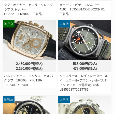
タグ・ホイヤー カレラ・クロノグ
オーデマ・ピゲ ミレネリー
ラフ スキッパー
4101 15350ST.OO.D002CR.01
CBS2213.FN6002 正規品
正規品
神戸店
広島店
2,480,000円(税込)
568,000円(税込)
2,280,000円(税込)
478,000円(税込)
パルミジャーニ・フルリエ カルパ
ルイエラール レギュレーター - ル
グラフ 18KRG PFC128-
イ・エラール×アラン・シルベスタ
1002400-X02401
イン カーキ 世界限定178本
LE85358TT06BTT89
広島店
広島店