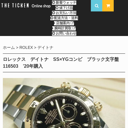
新着ウォッチ
値下げ品
お支払い方法
配送方法・送料
店舗案内
腕時計買取
お問い合わせ
ホーム
ROLEX
デイトナ
ロレックス デイトナ SS×YGコンビ ブラック文字盤
116503 ’20年購入