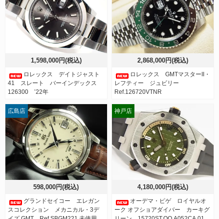
1,598,000円(税込)
2,868,000円(税込)
ロレックス デイトジャスト
ロレックス GMTマスターII・
41 スレート バーインデックス
レフティー ジュビリー
126300 ’22年
Ref.126720VTNR
広島店
神戸店
598,000円(税込)
4,180,000円(税込)
グランドセイコー エレガン
オーデマ・ピゲ ロイヤルオ
スコレクション メカニカル・3デ
ーク オフショアダイバー カーキグ
イズ GMT Ref.SBGM221 未使用
リーン 15720ST.OO.A052CA.01