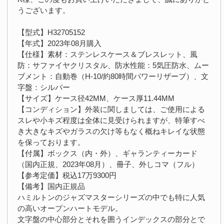
うございます。
【型式】H32705152
【年式】2023年08月購入
【仕様】素材：ステンレスケース＆ブレスレット、風
防：サファイヤクリスタル、防水性能：5気圧防水、ムー
ブメント：自動巻（H-10/約80時間パワーリザーブ）、文
字盤：シルバー
【サイズ】ケース径42MM、ケース厚11.44MM
【コンディション】外装に関しましては、ご使用による
スレや小キズ程度は全体に見受けられますが、特筆すべ
き大きなキズやガラスの欠け等もなく概ねキレイな状態
を保っております。
【付属】ボックス（内・外）、ギャランティーカード
（国内正規、2023年08月）、冊子、外しコマ（フル）
【参考定価】税込17万9300円
【備考】国内正規品
ハミルトンのジャズマスターシリーズの中でも特に人気
の高いオープンハートモデル。
文字盤の中心部分とそれを囲うインデックスの部分とで