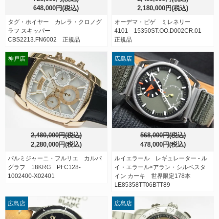
648,000円(税込)
2,180,000円(税込)
タグ・ホイヤー カレラ・クロノグ
オーデマ・ピゲ ミレネリー
ラフ スキッパー
4101 15350ST.OO.D002CR.01
CBS2213.FN6002 正規品
正規品
神戸店
広島店
2,480,000円(税込)
568,000円(税込)
2,280,000円(税込)
478,000円(税込)
パルミジャーニ・フルリエ カルパ
ルイエラール レギュレーター - ル
グラフ 18KRG PFC128-
イ・エラール×アラン・シルベスタ
1002400-X02401
イン カーキ 世界限定178本
LE85358TT06BTT89
広島店
広島店