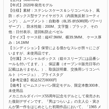
【年式】2020年発売モデル
【仕様】素材：ステンレスケース＆シリコンベルト、風
防：ボックス型サファイヤガラス（内面無反射コーティ
ング）、ムーブメント：自動巻（8L35 /約50時間パワーリ
ザーブ）、防水性能：200M、文字盤：ブラック、その
他：日付表示、逆回転防止ベゼル
【サイズ】ケース径：縦47.9MM、横39.9MM、 ケース厚
み：14.1MM
【コンディション】保管による僅かなスレが所々にござ
いますが、未使用品です。
【付属】スペシャルボックス（箱※スリーブには品番シ
ールも付いてます。）、保証書（オープン※販売日等の
記載はありません。）、取扱説明書、交換用シリコンベ
ルト（ベージュ）、プライスタグ
【参考定価】税込52万8000円
【備考】ビームスジャパン限定モデル、限定本数300本、
未使用品
メカニカルダイバーズ55周年記念モデルとして発売され
た復刻デザインです。『男はつらいよ』の主人公・寅さ
んが第一作をはじめとした初期作品において、「1965 メ