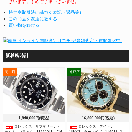
ざいます。予めご了承下さいませ。
特定商取引法に基づく表記（返品等）
この商品を友達に教える
買い物を続ける
新着腕時計
岡山店
神戸店
1,848,000円(税込)
16,800,000円(税込)
ロレックス サブマリーナ・
ロレックス デイトナ
デイト ブラック 116610LN ’14
18KYG ターコイズ 116518LN