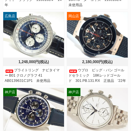
年
未使用品
広島店
岡山店
1,248,000円(税込)
2,180,000円(税込)
ブライトリング ナビタイマ
ウブロ ビッグ・バン ゴール
ー B01 クロノグラフ 41
ドセラミック 18Kレッドゴール
AB0139631C1P1 未使用品
ド 301.PB.131.RX 正規品 ’22年
神戸店
神戸店