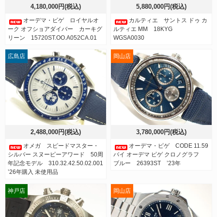
4,180,000円(税込)
5,880,000円(税込)
オーデマ・ピゲ ロイヤルオ
カルティエ サントス ドゥ カ
ーク オフショアダイバー カーキグ
ルティエ MM 18KYG
リーン 15720ST.OO.A052CA.01
WGSA0030
広島店
岡山店
2,488,000円(税込)
3,780,000円(税込)
オメガ スピードマスター・
オーデマ・ピゲ CODE 11.59
シルバー スヌーピーアワード 50周
バイ オーデマ ピゲ クロノグラフ
年記念モデル 310.32.42.50.02.001
ブルー 26393ST ’23年
’26年購入 未使用品
神戸店
岡山店