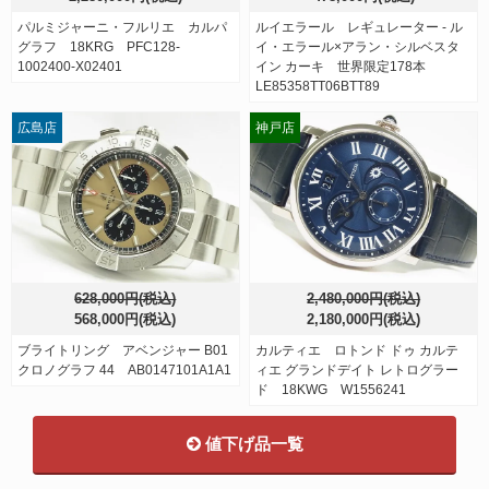
パルミジャーニ・フルリエ カルパ
ルイエラール レギュレーター - ル
グラフ 18KRG PFC128-
イ・エラール×アラン・シルベスタ
1002400-X02401
イン カーキ 世界限定178本
LE85358TT06BTT89
広島店
神戸店
628,000円(税込)
2,480,000円(税込)
568,000円(税込)
2,180,000円(税込)
ブライトリング アベンジャー B01
カルティエ ロトンド ドゥ カルテ
クロノグラフ 44 AB0147101A1A1
ィエ グランドデイト レトログラー
ド 18KWG W1556241
値下げ品一覧