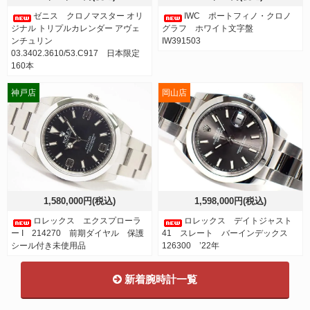
ゼニス クロノマスター オリ
IWC ポートフィノ・クロノ
ジナル トリプルカレンダー アヴェ
グラフ ホワイト文字盤
ンチュリン
IW391503
03.3402.3610/53.C917 日本限定
160本
神戸店
岡山店
1,580,000円(税込)
1,598,000円(税込)
ロレックス エクスプローラ
ロレックス デイトジャスト
ー I 214270 前期ダイヤル 保護
41 スレート バーインデックス
シール付き未使用品
126300 ’22年
新着腕時計一覧