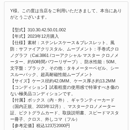
Y様。この度は当店をご利用いただきまして、本当にあり
がとうございます。
【型式】310.30.42.50.01.002
【年式】2023年12月購入
【仕様】素材：ステンレスケース＆ブレスレット、風
防：サファイアクリスタル、ムーブメント：手巻式クロ
ノグラフ（Cal.3861 /コーアクシャル マスター クロノメ
ーター、約50時間パワーリザーブ）、防水性能：50M、
文字盤：ブラック、その他：タキメーターベゼル、シー
スルーバック、超高耐磁性能ムーブメント
【サイズ】ケース径約42.0MM、ケース厚さ約13.2MM
【コンディション】試着程度の使用感で特筆すべき傷の
ない極美品コンディションです。
【付属】ボックス（内・外）、ギャランティーカード
（国内正規、2023年12月）、マスタークロノメーター
証、ピクトグラムカード、取扱説明書、スピードマスタ
ー冊子、クロス、外しコマ（フル）
【参考定価】税込123万2000円