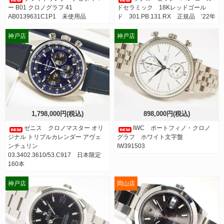
ー B01 クロノグラフ 41
ドセラミック 18Kレッドゴール
AB0139631C1P1 未使用品
ド 301.PB.131.RX 正規品 ’22年
神戸店
神戸店
1,798,000円(税込)
898,000円(税込)
ゼニス クロノマスター オリ
IWC ポートフィノ・クロノ
ジナル トリプルカレンダー アヴェ
グラフ ホワイト文字盤
ンチュリン
IW391503
03.3402.3610/53.C917 日本限定
160本
神戸店
岡山店