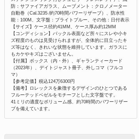
防：サファイアガラス、ムーブメント：クロノメーター
自動巻（Cal.3235 /約70時間パワーリザーブ）、防水性
能：100M、文字盤：ブライトブルー、その他：日付表示
【サイズ】ケース径約41MM、ケース厚み約12MM
【コンディション】バックル表面など所々にスレや小キ
ズ程度のものは見受けられますが、全体的に目立ったキ
ズ等はなく、きれいな状態を維持しています。ガラスに
もカケやキズはございません。
【付属】ボックス（内・外）、ギャランティーカード
（2023年）、デイトジャスト冊子、外しコマ（フルコ
マ）
【参考定価】税込124万6300円
【備考】ロレックスを象徴するデザインのひとつである
フルーテッドベゼルをモチーフとした文字盤です。
41ミリの適度なボリューム感、約70時間のパワーリザー
ブを備えています。