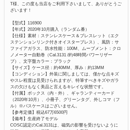
T様、この度も当店をご利用下さいまして、ありがとうご
ざいます！
【型式】116900
【年式】2020年10月購入（ランダム番）
【仕様】素材：ステンレスケース＆ブレスレット（エク
ステンションリンク付きオイスターブレス）、風防：サ
ファイアガラス、防水性能：100M、ムーブメント：クロ
ノメーター自動巻（Cal.3131 /約48時間パワーリザー
ブ）、文字盤カラー：ブラック
【サイズ】ケース径：約40MM、厚み：約13MM
【コンディション】外装に関しましては、僅かな点キズ
やスレ程度は見受けられますが、特筆すべきキズやガラ
スの欠けもなく美品と言えるキレイな状態です。
【付属】ボックス（内・外）、ギャランティーカード
（2020年10月）、小冊子、グリーンタグ、外しコマ（フ
ル）※パスケースはございません。
【参考定価】税込67万6500円
【備考】生産終了モデル
COSC認定のCal.3131は、磁気の影響を受けないように