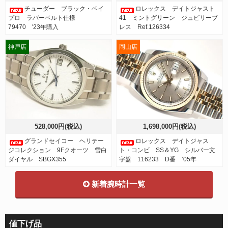
チューダー ブラック・ベイ
ロレックス デイトジャスト
プロ ラバーベルト仕様
41 ミントグリーン ジュビリーブ
79470 '23年購入
レス Ref.126334
神戸店
岡山店
528,000円(税込)
1,698,000円(税込)
グランドセイコー ヘリテー
ロレックス デイトジャス
ジコレクション 9Fクオーツ 雪白
ト・コンビ SS＆YG シルバー文
ダイヤル SBGX355
字盤 116233 D番 ’05年
新着腕時計一覧
値下げ品