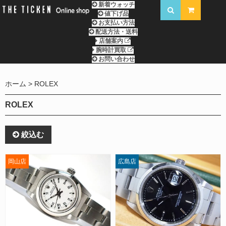
新着ウォッチ
値下げ品
お支払い方法
配送方法・送料
店舗案内
腕時計買取
お問い合わせ
ホーム
ROLEX
ROLEX
絞込む
岡山店
広島店