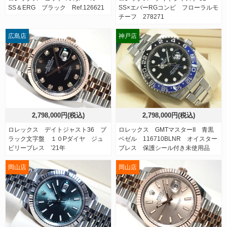
SS＆ERG ブラック Ref.126621
SS×エバーRGコンビ フローラルモ
チーフ 278271
広島店
神戸店
2,798,000円(税込)
2,798,000円(税込)
ロレックス デイトジャスト36 ブ
ロレックス GMTマスターII 青黒
ラック文字盤 １０Pダイヤ ジュ
ベゼル 116710BLNR オイスター
ビリーブレス ’21年
ブレス 保護シール付き未使用品
岡山店
岡山店